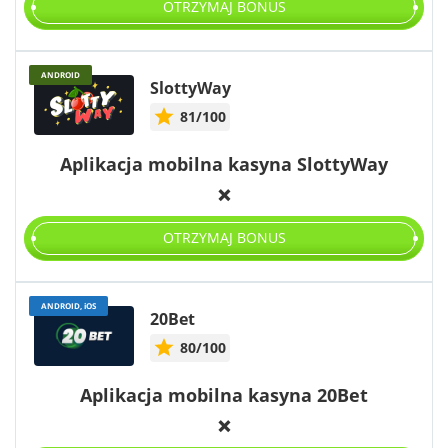
OTRZYMAJ BONUS
ANDROID
SlottyWay
81/100
Aplikacja mobilna kasyna SlottyWay
❌
OTRZYMAJ BONUS
ANDROID, iOS
20Bet
80/100
Aplikacja mobilna kasyna 20Bet
❌