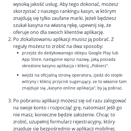
wysoką jakość usług. Aby tego dokonać, możesz
skorzystać z naszego rankingu kasyn, w którym
znajdują się tylko zaufane marki. Jeżeli będziesz
szukał kasyna na własną rękę, upewnij się, że
oferuje ono dla swoich klientów aplikację.
Po zlokalizowaniu aplikacji musisz ją pobrać. Z
reguły możesz to zrobić na dwa sposoby:
przejdź do dedykowanego sklepu Google Play lub
App Store, następnie wpisz nazwę, jaką posiada
określone kasyno aplikacja i kliknij „Pobierz”.
wejdź na oficjalną stronę operatora, zjedź do stopki
witryny i kliknij przycisk sugerujący, że to właśnie tam
znajduje się „kasyno online aplikacja”, by ją pobrać.
Po pobraniu aplikacji możesz się od razu zalogować
na swoje konto i rozpocząć grę, natomiast jeśli go
nie masz, konieczne będzie założenie. Chcąc to
zrobić, uzupełnij formularz rejestracyjny, który
znajduje się bezpośrednio w aplikacji mobilnej.