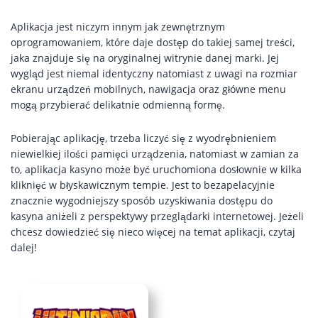
Aplikacja jest niczym innym jak zewnętrznym
oprogramowaniem, które daje dostęp do takiej samej treści,
jaka znajduje się na oryginalnej witrynie danej marki. Jej
wygląd jest niemal identyczny natomiast z uwagi na rozmiar
ekranu urządzeń mobilnych, nawigacja oraz główne menu
mogą przybierać delikatnie odmienną formę.
Pobierając aplikację, trzeba liczyć się z wyodrębnieniem
niewielkiej ilości pamięci urządzenia, natomiast w zamian za
to, aplikacja kasyno może być uruchomiona dosłownie w kilka
kliknięć w błyskawicznym tempie. Jest to bezapelacyjnie
znacznie wygodniejszy sposób uzyskiwania dostępu do
kasyna aniżeli z perspektywy przeglądarki internetowej. Jeżeli
chcesz dowiedzieć się nieco więcej na temat aplikacji, czytaj
dalej!