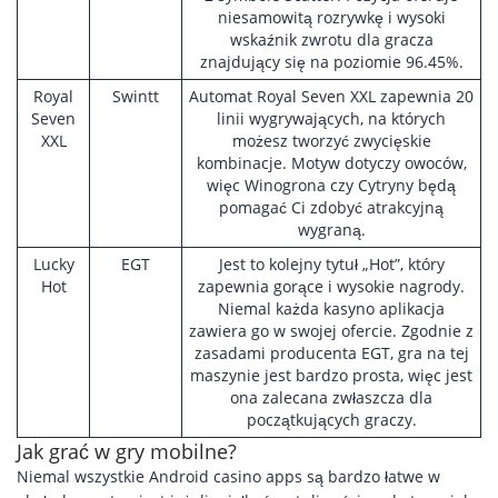
niesamowitą rozrywkę i wysoki
wskaźnik zwrotu dla gracza
znajdujący się na poziomie 96.45%.
Royal
Swintt
Automat Royal Seven XXL zapewnia 20
Seven
linii wygrywających, na których
XXL
możesz tworzyć zwycięskie
kombinacje. Motyw dotyczy owoców,
więc Winogrona czy Cytryny będą
pomagać Ci zdobyć atrakcyjną
wygraną.
Lucky
EGT
Jest to kolejny tytuł „Hot”, który
Hot
zapewnia gorące i wysokie nagrody.
Niemal każda kasyno aplikacja
zawiera go w swojej ofercie. Zgodnie z
zasadami producenta EGT, gra na tej
maszynie jest bardzo prosta, więc jest
ona zalecana zwłaszcza dla
początkujących graczy.
Jak grać w gry mobilne?
Niemal wszystkie Android casino apps są bardzo łatwe w