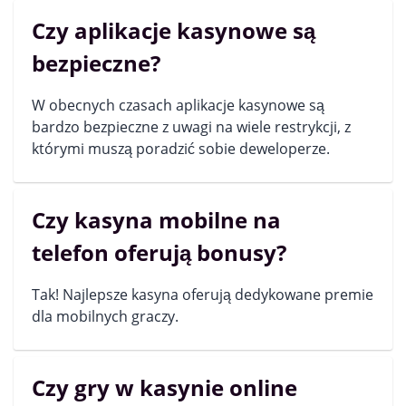
Czy aplikacje kasynowe są
bezpieczne?
W obecnych czasach aplikacje kasynowe są
bardzo bezpieczne z uwagi na wiele restrykcji, z
którymi muszą poradzić sobie deweloperze.
Czy kasyna mobilne na
telefon oferują bonusy?
Tak! Najlepsze kasyna oferują dedykowane premie
dla mobilnych graczy.
Czy gry w kasynie online