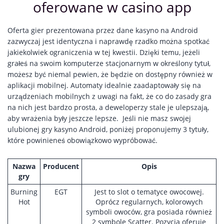
oferowane w casino app
Oferta gier prezentowana przez dane kasyno na Android
zazwyczaj jest identyczna i naprawdę rzadko można spotkać
jakiekolwiek ograniczenia w tej kwestii. Dzięki temu, jeżeli
grałeś na swoim komputerze stacjonarnym w określony tytuł,
możesz być niemal pewien, że będzie on dostępny również w
aplikacji mobilnej. Automaty idealnie zaadaptowały się na
urządzeniach mobilnych z uwagi na fakt, że co do zasady gra
na nich jest bardzo prosta, a deweloperzy stale je ulepszają,
aby wrażenia były jeszcze lepsze. Jeśli nie masz swojej
ulubionej gry kasyno Android, poniżej proponujemy 3 tytuły,
które powinieneś obowiązkowo wypróbować.
Nazwa
Producent
Opis
gry
Burning
EGT
Jest to slot o tematyce owocowej.
Hot
Oprócz regularnych, kolorowych
symboli owoców, gra posiada również
2 symbole Scatter. Pozycja oferuje