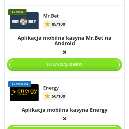
ANDROID
Mr.Bet
85/100
Aplikacja mobilna kasyna Mr.Bet na
Android
❌
OTRZYMAJ BONUS
ANDROID, iOS
Energy
50/100
Aplikacja mobilna kasyna Energy
❌