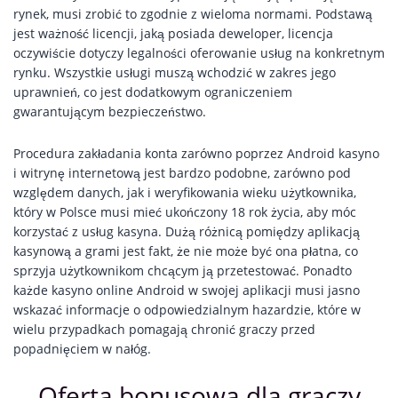
rynek, musi zrobić to zgodnie z wieloma normami. Podstawą
jest ważność licencji, jaką posiada deweloper, licencja
oczywiście dotyczy legalności oferowanie usług na konkretnym
rynku. Wszystkie usługi muszą wchodzić w zakres jego
uprawnień, co jest dodatkowym ograniczeniem
gwarantującym bezpieczeństwo.
Procedura zakładania konta zarówno poprzez Android kasyno
i witrynę internetową jest bardzo podobne, zarówno pod
względem danych, jak i weryfikowania wieku użytkownika,
który w Polsce musi mieć ukończony 18 rok życia, aby móc
korzystać z usług kasyna. Dużą różnicą pomiędzy aplikacją
kasynową a grami jest fakt, że nie może być ona płatna, co
sprzyja użytkownikom chcącym ją przetestować. Ponadto
każde kasyno online Android w swojej aplikacji musi jasno
wskazać informacje o odpowiedzialnym hazardzie, które w
wielu przypadkach pomagają chronić graczy przed
popadnięciem w nałóg.
Oferta bonusowa dla graczy