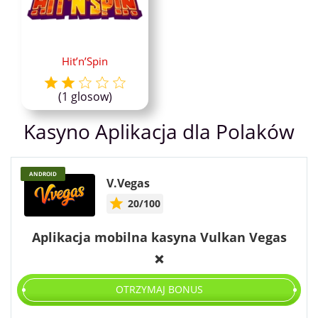
Hit’n’Spin
(1 glosow)
Kasyno Aplikacja dla Polaków
ANDROID
V.Vegas
20/100
Aplikacja mobilna kasyna Vulkan Vegas
❌
OTRZYMAJ BONUS