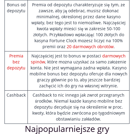
Bonus od
Premia od depozytu charakteryzuje się tym, że
depozytu
zawsze, aby ją odebrać, musisz dokonać
minimalnej, określonej przez dane kasyno
wpłaty, bez tego jest to niemożliwe. Najczęściej
kwota wpłaty mieści się w zakresie 50-100
złotych. Przykładowo wpłacając 100 złotych do
kasyna Fortune Clock możesz liczyć na 100%
premii oraz
20 darmowych obrotów
.
Premia
Najczęściej jest to bonus w postaci
darmowych
bez
spinów
, które można uzyskać za samo założenie
depozytu
konta. Nie jest wymagana żadna wpłata. Kasyno
mobilne bonus bez depozytu oferuje dla nowych
graczy głównie po to, aby jeszcze bardziej
zachęcić ich do gry na własnej witrynie.
Cashback
Cashback to nic innego jak zwrot przegranych
środków. Niemal każde kasyno mobilne bez
depozytu decyduje się na określenie w proc.
kwoty, która będzie zwrócona po tygodniowym
obstawianiu zakładów.
Najpopularniejsze gry