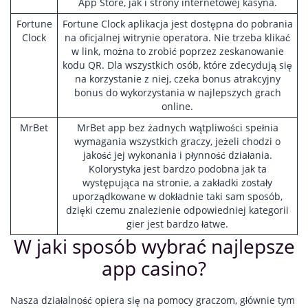
App Store, jak i strony internetowej kasyna.
Fortune
Fortune Clock aplikacja jest dostępna do pobrania
Clock
na oficjalnej witrynie operatora. Nie trzeba klikać
w link, można to zrobić poprzez zeskanowanie
kodu QR. Dla wszystkich osób, które zdecydują się
na korzystanie z niej, czeka bonus atrakcyjny
bonus do wykorzystania w najlepszych grach
online.
MrBet
MrBet app bez żadnych wątpliwości spełnia
wymagania wszystkich graczy, jeżeli chodzi o
jakość jej wykonania i płynność działania.
Kolorystyka jest bardzo podobna jak ta
występująca na stronie, a zakładki zostały
uporządkowane w dokładnie taki sam sposób,
dzięki czemu znalezienie odpowiedniej kategorii
gier jest bardzo łatwe.
W jaki sposób wybrać najlepsze
app casino?
Nasza działalność opiera się na pomocy graczom, głównie tym