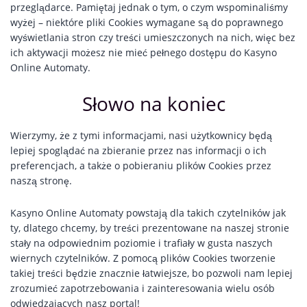
przeglądarce. Pamiętaj jednak o tym, o czym wspominaliśmy
wyżej – niektóre pliki Cookies wymagane są do poprawnego
wyświetlania stron czy treści umieszczonych na nich, więc bez
ich aktywacji możesz nie mieć pełnego dostępu do Kasyno
Online Automaty.
Słowo na koniec
Wierzymy, że z tymi informacjami, nasi użytkownicy będą
lepiej spoglądać na zbieranie przez nas informacji o ich
preferencjach, a także o pobieraniu plików Cookies przez
naszą stronę.
Kasyno Online Automaty powstają dla takich czytelników jak
ty, dlatego chcemy, by treści prezentowane na naszej stronie
stały na odpowiednim poziomie i trafiały w gusta naszych
wiernych czytelników. Z pomocą plików Cookies tworzenie
takiej treści będzie znacznie łatwiejsze, bo pozwoli nam lepiej
zrozumieć zapotrzebowania i zainteresowania wielu osób
odwiedzających nasz portal!