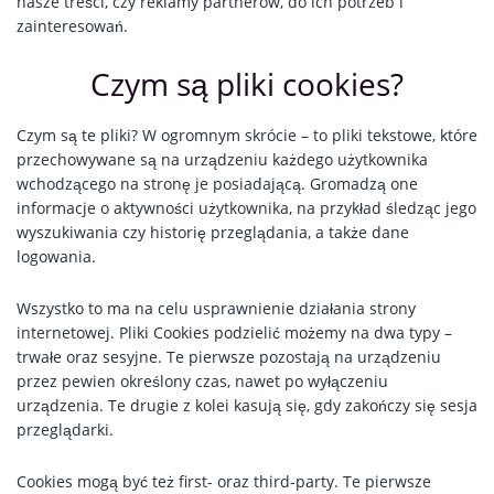
nasze treści, czy reklamy partnerów, do ich potrzeb i
zainteresowań.
Czym są pliki cookies?
Czym są te pliki? W ogromnym skrócie – to pliki tekstowe, które
przechowywane są na urządzeniu każdego użytkownika
wchodzącego na stronę je posiadającą. Gromadzą one
informacje o aktywności użytkownika, na przykład śledząc jego
wyszukiwania czy historię przeglądania, a także dane
logowania.
Wszystko to ma na celu usprawnienie działania strony
internetowej. Pliki Cookies podzielić możemy na dwa typy –
trwałe oraz sesyjne. Te pierwsze pozostają na urządzeniu
przez pewien określony czas, nawet po wyłączeniu
urządzenia. Te drugie z kolei kasują się, gdy zakończy się sesja
przeglądarki.
Cookies mogą być też first- oraz third-party. Te pierwsze