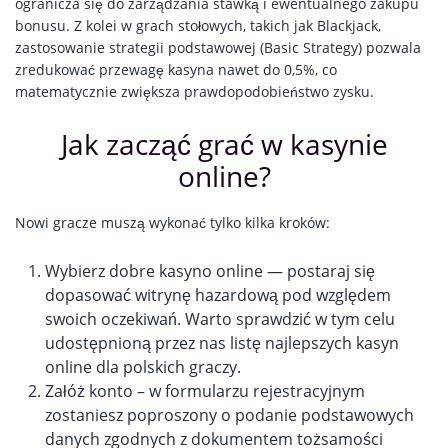
ogranicza się do zarządzania stawką i ewentualnego zakupu
bonusu. Z kolei w grach stołowych, takich jak Blackjack,
zastosowanie strategii podstawowej (Basic Strategy) pozwala
zredukować przewagę kasyna nawet do 0,5%, co
matematycznie zwiększa prawdopodobieństwo zysku.
Jak zacząć grać w kasynie
online?
Nowi gracze muszą wykonać tylko kilka kroków:
Wybierz dobre kasyno online — postaraj się
dopasować witrynę hazardową pod względem
swoich oczekiwań. Warto sprawdzić w tym celu
udostępnioną przez nas listę najlepszych kasyn
online dla polskich graczy.
Załóż konto – w formularzu rejestracyjnym
zostaniesz poproszony o podanie podstawowych
danych zgodnych z dokumentem tożsamości