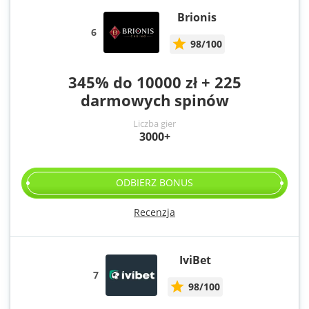
Brionis
6
98/100
345% do 10000 zł + 225
darmowych spinów
Liczba gier
3000+
ODBIERZ BONUS
Recenzja
IviBet
7
98/100