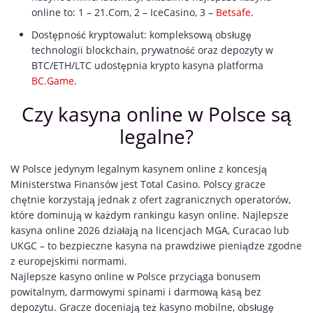
online to: 1 – 21.Com, 2 – IceCasino, 3 –
Betsafe
.
Dostępność kryptowalut: kompleksową obsługę
technologii blockchain, prywatność oraz depozyty w
BTC/ETH/LTC udostępnia krypto kasyna platforma
BC.Game
.
Czy kasyna online w Polsce są
legalne?
W Polsce jedynym legalnym kasynem online z koncesją
Ministerstwa Finansów jest Total Casino. Polscy gracze
chętnie korzystają jednak z ofert zagranicznych operatorów,
które dominują w każdym rankingu kasyn online. Najlepsze
kasyna online 2026 działają na licencjach MGA, Curacao lub
UKGC – to bezpieczne kasyna na prawdziwe pieniądze zgodne
z europejskimi normami.
Najlepsze kasyno online w Polsce przyciąga bonusem
powitalnym, darmowymi spinami i darmową kasą bez
depozytu. Gracze doceniają też kasyno mobilne, obsługę