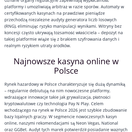
Uznane organy regulacyjne zapewniają wypłacalność
platformy i umożliwiają arbitraż w razie sporów. Automaty w
certyfikowanych kasynach na prawdziwe pieniądze
przechodzą niezależne audyty generatora liczb losowych
(RNG), eliminując ryzyko manipulacji wynikami. Witryny bez
koncesji często ukrywają tożsamość właściciela – depozyt na
takiej platformie wiąże się z brakiem szyfrowania danych i
realnym ryzykiem utraty środków.
Najnowsze kasyna online w
Polsce
Rynek hazardowy w Polsce charakteryzuje się dużą dynamiką
– regularnie debiutują na nim nowoczesne platformy,
wdrażające innowacje takie jak grywalizacja, płatności
kryptowalutowe czy technologia Pay N Play. Celem
wchodzącego na rynek w Polsce 2026 jest szybkie zbudowanie
bazy lojalnych graczy. W segmencie nowoczesnych kasyn
online, naszymi rekomendacjami są Neon Vegas, National
oraz GGBet. Audyt tych marek potwierdził posiadanie ważnych