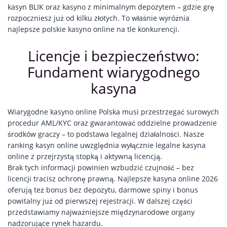
kasyn BLIK oraz kasyno z minimalnym depozytem – gdzie grę
rozpoczniesz już od kilku złotych. To właśnie wyróżnia
najlepsze polskie kasyno online na tle konkurencji.
Licencje i bezpieczeństwo:
Fundament wiarygodnego
kasyna
Wiarygodne kasyno online Polska musi przestrzegać surowych
procedur AML/KYC oraz gwarantować oddzielne prowadzenie
środków graczy – to podstawa legalnej działalności. Nasze
ranking kasyn online uwzględnia wyłącznie legalne kasyna
online z przejrzystą stopką i aktywną licencją.
Brak tych informacji powinien wzbudzić czujność – bez
licencji tracisz ochronę prawną. Najlepsze kasyna online 2026
oferują też bonus bez depozytu, darmowe spiny i bonus
powitalny już od pierwszej rejestracji. W dalszej części
przedstawiamy najważniejsze międzynarodowe organy
nadzorujące rynek hazardu.