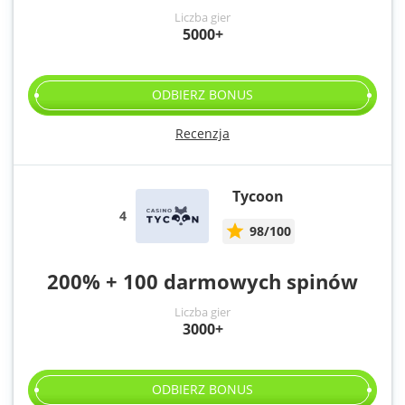
Liczba gier
5000+
ODBIERZ BONUS
Recenzja
Tycoon
4
98/100
200% + 100 darmowych spinów
Liczba gier
3000+
ODBIERZ BONUS