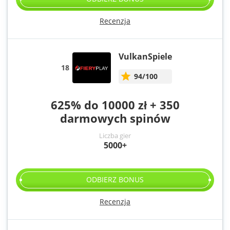
Recenzja
VulkanSpiele
18
94/100
625% do 10000 zł + 350
darmowych spinów
Liczba gier
5000+
ODBIERZ BONUS
Recenzja