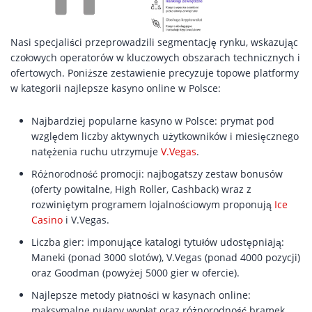
Nasi specjaliści przeprowadzili segmentację rynku, wskazując
czołowych operatorów w kluczowych obszarach technicznych i
ofertowych. Poniższe zestawienie precyzuje topowe platformy
w kategorii najlepsze kasyno online w Polsce:
Najbardziej popularne kasyno w Polsce: prymat pod
względem liczby aktywnych użytkowników i miesięcznego
natężenia ruchu utrzymuje
V.Vegas
.
Różnorodność promocji: najbogatszy zestaw bonusów
(oferty powitalne, High Roller, Cashback) wraz z
rozwiniętym programem lojalnościowym proponują
Ice
Casino
i V.Vegas.
Liczba gier: imponujące katalogi tytułów udostępniają:
Maneki (ponad 3000 slotów), V.Vegas (ponad 4000 pozycji)
oraz Goodman (powyżej 5000 gier w ofercie).
Najlepsze metody płatności w kasynach online:
maksymalne pułapy wypłat oraz różnorodność bramek