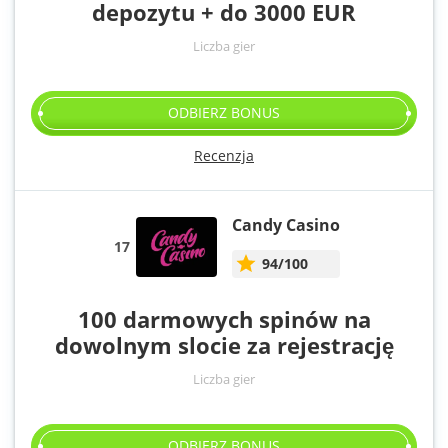
depozytu + do 3000 EUR
Liczba gier
ODBIERZ BONUS
Recenzja
Candy Casino
17
94/100
100 darmowych spinów na
dowolnym slocie za rejestrację
Liczba gier
ODBIERZ BONUS