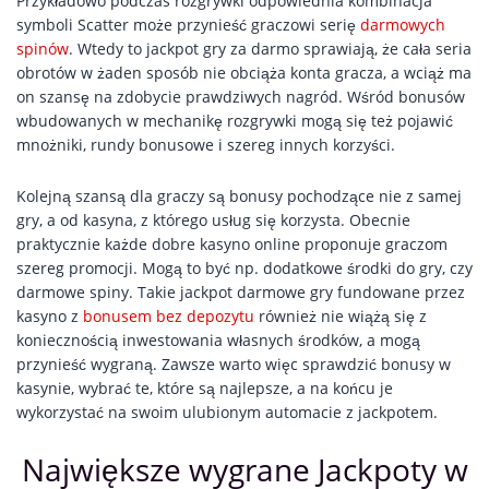
Przykładowo podczas rozgrywki odpowiednia kombinacja
symboli Scatter może przynieść graczowi serię
darmowych
spinów
. Wtedy to jackpot gry za darmo sprawiają, że cała seria
obrotów w żaden sposób nie obciąża konta gracza, a wciąż ma
on szansę na zdobycie prawdziwych nagród. Wśród bonusów
wbudowanych w mechanikę rozgrywki mogą się też pojawić
mnożniki, rundy bonusowe i szereg innych korzyści.
Kolejną szansą dla graczy są bonusy pochodzące nie z samej
gry, a od kasyna, z którego usług się korzysta. Obecnie
praktycznie każde dobre kasyno online proponuje graczom
szereg promocji. Mogą to być np. dodatkowe środki do gry, czy
darmowe spiny. Takie jackpot darmowe gry fundowane przez
kasyno z
bonusem bez depozytu
również nie wiążą się z
koniecznością inwestowania własnych środków, a mogą
przynieść wygraną. Zawsze warto więc sprawdzić bonusy w
kasynie, wybrać te, które są najlepsze, a na końcu je
wykorzystać na swoim ulubionym automacie z jackpotem.
Największe wygrane Jackpoty w