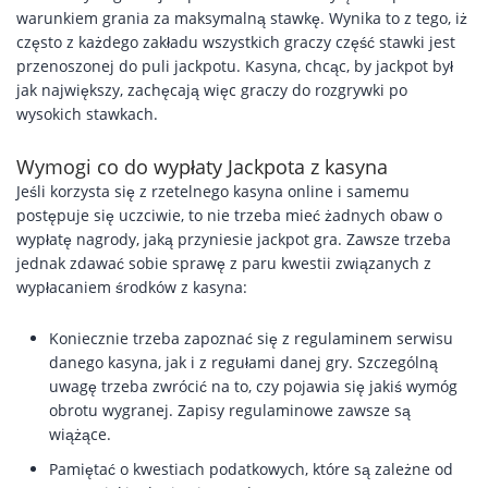
warunkiem grania za maksymalną stawkę. Wynika to z tego, iż
często z każdego zakładu wszystkich graczy część stawki jest
przenoszonej do puli jackpotu. Kasyna, chcąc, by jackpot był
jak największy, zachęcają więc graczy do rozgrywki po
wysokich stawkach.
Wymogi co do wypłaty Jackpota z kasyna
Jeśli korzysta się z rzetelnego kasyna online i samemu
postępuje się uczciwie, to nie trzeba mieć żadnych obaw o
wypłatę nagrody, jaką przyniesie jackpot gra. Zawsze trzeba
jednak zdawać sobie sprawę z paru kwestii związanych z
wypłacaniem środków z kasyna:
Koniecznie trzeba zapoznać się z regulaminem serwisu
danego kasyna, jak i z regułami danej gry. Szczególną
uwagę trzeba zwrócić na to, czy pojawia się jakiś wymóg
obrotu wygranej. Zapisy regulaminowe zawsze są
wiążące.
Pamiętać o kwestiach podatkowych, które są zależne od