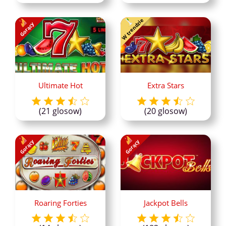
W trendzie
Gorący
Ultimate Hot
Extra Stars
(21 glosow)
(20 glosow)
Gorący
Gorący
Roaring Forties
Jackpot Bells