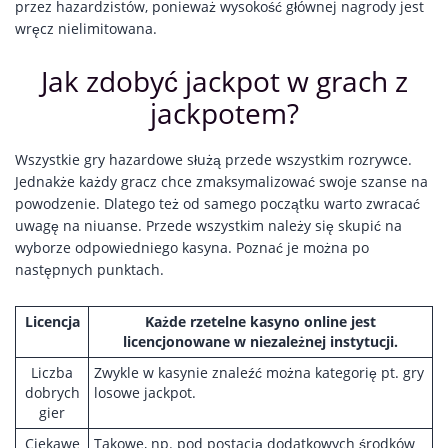
przez hazardzistów, ponieważ wysokość głównej nagrody jest
wręcz nielimitowana.
Jak zdobyć jackpot w grach z
jackpotem?
Wszystkie gry hazardowe służą przede wszystkim rozrywce.
Jednakże każdy gracz chce zmaksymalizować swoje szanse na
powodzenie. Dlatego też od samego początku warto zwracać
uwagę na niuanse. Przede wszystkim należy się skupić na
wyborze odpowiedniego kasyna. Poznać je można po
następnych punktach.
Licencja
Każde rzetelne kasyno online jest
licencjonowane w niezależnej instytucji.
Liczba
Zwykle w kasynie znaleźć można kategorię pt. gry
dobrych
losowe jackpot.
gier
Ciekawe
Takowe, np. pod postacią dodatkowych środków