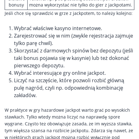
bonusy
można wykorzystać nie tylko do gier z jackpotami.
Jeśli chce się sprawdzić w grze z jackpotem, to należy kolejno:
Wybrać właściwe kasyno internetowe.
Zarejestrować się w nim (zwykle rejestracja zajmuje
tylko parę chwil).
Skorzystać z darmowych spinów bez depozytu (jeśli
taki bonus pojawia się w kasynie) lub też dokonać
pierwszego depozytu.
Wybrać interesujące gry online jackpot.
Liczyć na szczęście, które pozwoli rozbić główną
pulę nagród, czyli np. odpowiednią kombinację
zakładów.
W praktyce w gry hazardowe jackpot warto grać po wysokich
stawkach. Tylko wtedy można liczyć na naprawdę spore
wygrane. Często też obowiązuje zasada, że im wyższa stawka,
tym większa szansa na rozbicie jackpotu. Zdarza się nawet, że
w niektórych grach jackpot można rozbić wyłącznie pod