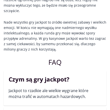
można wykluczyć tego, że będzie miało się przeogromne
szczęście.
Nade wszystko gry jackpot to źródło świetnej zabawy i wielkich
emocji. W końcu nie wymagają one nadmiernego wysiłku
intelektualnego, a każda runda gry może wywołać spory
przypływ adrenaliny. W gry kasynowe jackpot warto też zagrać
z samej ciekawości, by samemu przekonać się, dlaczego
miliony graczy z nich korzystają.
FAQ
Czym są gry jackpot?
Jackpot to rzadkie ale wielkie wygrane które
można trafić w automatach hazardowych.