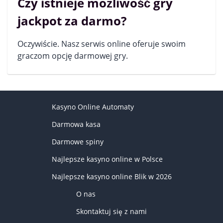
Czy istnieje możliwość gry
jackpot za darmo?
Oczywiście. Nasz serwis online oferuje swoim
graczom opcję darmowej gry.
Kasyno Online Automaty
Darmowa kasa
Darmowe spiny
Najlepsze kasyno online w Polsce
Najlepsze kasyno online Blik w 2026
O nas
Skontaktuj się z nami