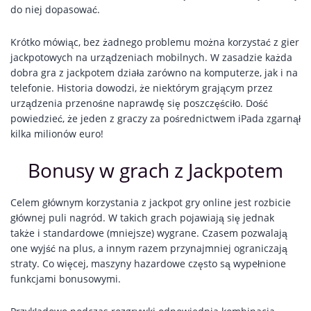
do niej dopasować.
Krótko mówiąc, bez żadnego problemu można korzystać z gier
jackpotowych na urządzeniach mobilnych. W zasadzie każda
dobra gra z jackpotem działa zarówno na komputerze, jak i na
telefonie. Historia dowodzi, że niektórym grającym przez
urządzenia przenośne naprawdę się poszczęściło. Dość
powiedzieć, że jeden z graczy za pośrednictwem iPada zgarnął
kilka milionów euro!
Bonusy w grach z Jackpotem
Celem głównym korzystania z jackpot gry online jest rozbicie
głównej puli nagród. W takich grach pojawiają się jednak
także i standardowe (mniejsze) wygrane. Czasem pozwalają
one wyjść na plus, a innym razem przynajmniej ograniczają
straty. Co więcej, maszyny hazardowe często są wypełnione
funkcjami bonusowymi.