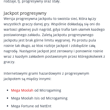
rodzaje, tj. progresywny oraz stały.
Jackpot progresywny
Wersja progresywna jackpotu to swoista sieć, która łączy
wszystkich graczy danej gry. Wspólnie dokładają się oni do
wartości głównej puli nagród, gdyż trafia tam ułamek każdego
postawionego zakładu. Zaletą jackpotu progresywnego
jackpotu jest brak górne limitu wygranej. Po prostu pula
rośnie tak długo, aż ktoś rozbije jackpot i zdobędzie całą
nagrodę. Następnie jackpot jest zerowany i ponownie rośnie
wraz z każdym zakładem postawionym przez któregokolwiek z
graczy.
Internetowymi grami hazardowymi z progresywnym
jackpotem są między innymi:
Mega Moolah
od Microgaming
Mega Moolah Isis od Microgaming
Mega Fortune od NetEnt