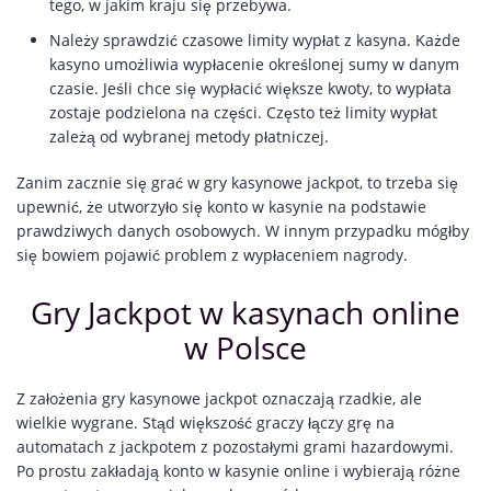
tego, w jakim kraju się przebywa.
Należy sprawdzić czasowe limity wypłat z kasyna. Każde
kasyno umożliwia wypłacenie określonej sumy w danym
czasie. Jeśli chce się wypłacić większe kwoty, to wypłata
zostaje podzielona na części. Często też limity wypłat
zależą od wybranej metody płatniczej.
Zanim zacznie się grać w gry kasynowe jackpot, to trzeba się
upewnić, że utworzyło się konto w kasynie na podstawie
prawdziwych danych osobowych. W innym przypadku mógłby
się bowiem pojawić problem z wypłaceniem nagrody.
Gry Jackpot w kasynach online
w Polsce
Z założenia gry kasynowe jackpot oznaczają rzadkie, ale
wielkie wygrane. Stąd większość graczy łączy grę na
automatach z jackpotem z pozostałymi grami hazardowymi.
Po prostu zakładają konto w kasynie online i wybierają różne