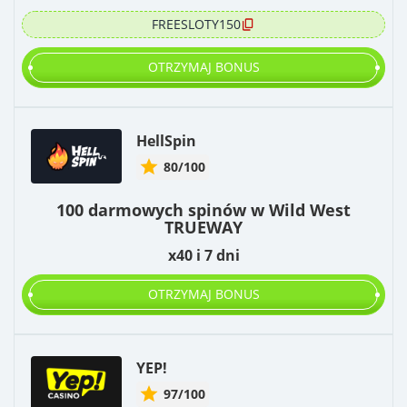
FREESLOTY150
OTRZYMAJ BONUS
HellSpin
80/100
100 darmowych spinów w Wild West
TRUEWAY
x40 i 7 dni
OTRZYMAJ BONUS
YEP!
97/100