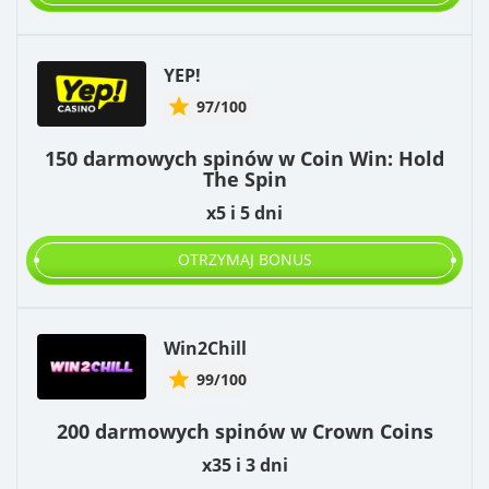
YEP!
97/100
150 darmowych spinów w Coin Win: Hold
The Spin
x5 i 5 dni
OTRZYMAJ BONUS
Win2Chill
99/100
200 darmowych spinów w Crown Coins
x35 i 3 dni