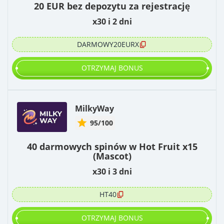
20 EUR bez depozytu za rejestrację
x30 i 2 dni
DARMOWY20EURX
OTRZYMAJ BONUS
MilkyWay
95/100
40 darmowych spinów w Hot Fruit x15
(Mascot)
x30 i 3 dni
HT40
OTRZYMAJ BONUS