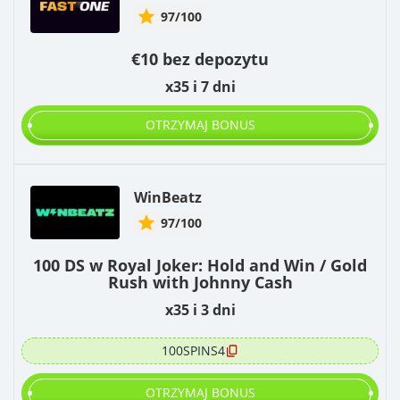
97/100
€10 bez depozytu
x35 i 7 dni
OTRZYMAJ BONUS
WinBeatz
97/100
100 DS w Royal Joker: Hold and Win / Gold
Rush with Johnny Cash
x35 i 3 dni
100SPINS4
OTRZYMAJ BONUS