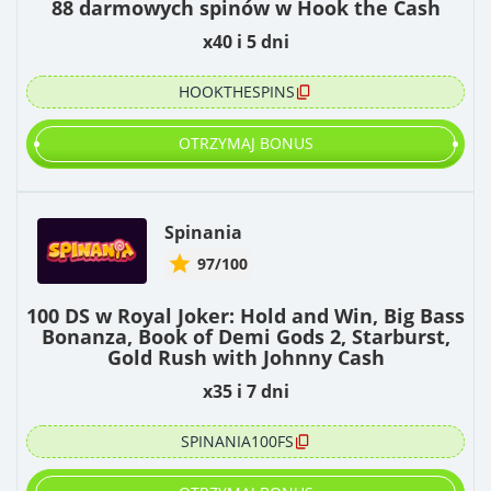
88 darmowych spinów w Hook the Cash
x40 i 5 dni
HOOKTHESPINS
OTRZYMAJ BONUS
Spinania
97/100
100 DS w Royal Joker: Hold and Win, Big Bass
Bonanza, Book of Demi Gods 2, Starburst,
Gold Rush with Johnny Cash
x35 i 7 dni
SPINANIA100FS