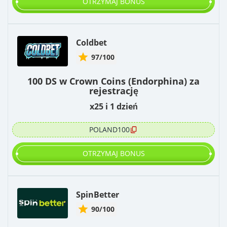
OTRZYMAJ BONUS
Coldbet
97/100
100 DS w Crown Coins (Endorphina) za
rejestrację
x25 i 1 dzień
POLAND100
OTRZYMAJ BONUS
SpinBetter
90/100