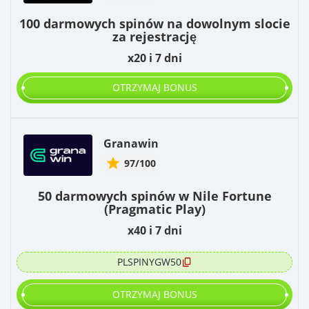
100 darmowych spinów na dowolnym slocie
za rejestrację
x20 i 7 dni
OTRZYMAJ BONUS
Granawin
97/100
50 darmowych spinów w Nile Fortune
(Pragmatic Play)
x40 i 7 dni
PLSPINYGW50
OTRZYMAJ BONUS