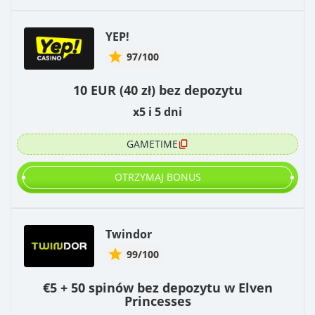
YEP!
97/100
10 EUR (40 zł) bez depozytu
x5 i 5 dni
GAMETIME
OTRZYMAJ BONUS
Twindor
99/100
€5 + 50 spinów bez depozytu w Elven
Princesses