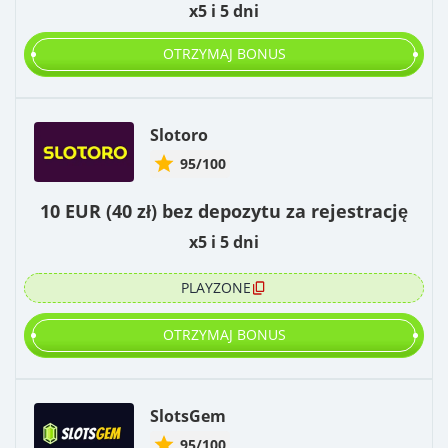
x5 i 5 dni
OTRZYMAJ BONUS
Slotoro
95/100
10 EUR (40 zł) bez depozytu za rejestrację
x5 i 5 dni
PLAYZONE
OTRZYMAJ BONUS
SlotsGem
95/100