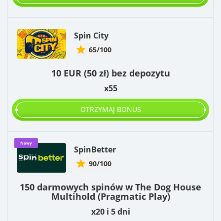
Spin City
65/100
10 EUR (50 zł) bez depozytu
x55
OTRZYMAJ BONUS
Nowy
SpinBetter
90/100
150 darmowych spinów w The Dog House
Multihold (Pragmatic Play)
x20 i 5 dni