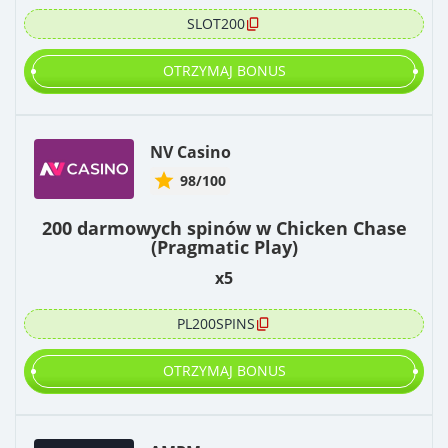
SLOT200
OTRZYMAJ BONUS
NV Casino
98/100
200 darmowych spinów w Chicken Chase
(Pragmatic Play)
x5
PL200SPINS
OTRZYMAJ BONUS