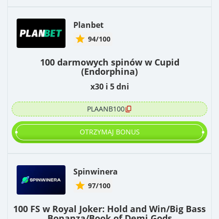
Planbet
94/100
100 darmowych spinów w Cupid
(Endorphina)
x30 i 5 dni
PLAANB100
OTRZYMAJ BONUS
Spinwinera
97/100
100 FS w Royal Joker: Hold and Win/Big Bass
Bonanza/Book of Demi Gods