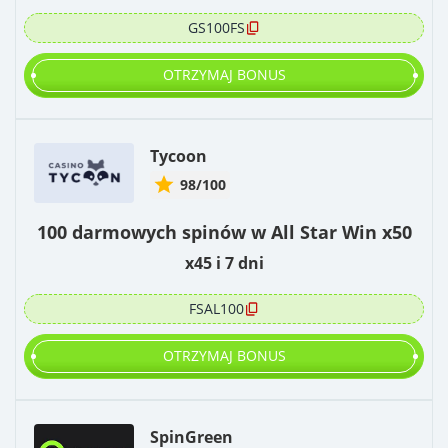
GS100FS
OTRZYMAJ BONUS
Tycoon
98/100
100 darmowych spinów w All Star Win x50
x45 i 7 dni
FSAL100
OTRZYMAJ BONUS
SpinGreen