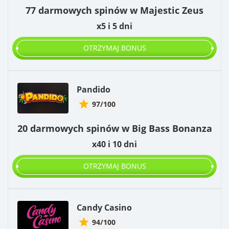
77 darmowych spinów w Majestic Zeus
x5 i 5 dni
OTRZYMAJ BONUS
Pandido
97/100
20 darmowych spinów w Big Bass Bonanza
x40 i 10 dni
OTRZYMAJ BONUS
Candy Casino
94/100