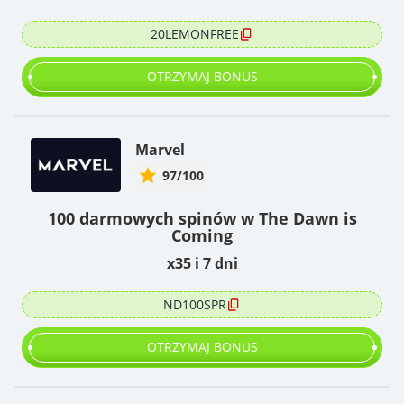
20LEMONFREE
OTRZYMAJ BONUS
Marvel
97/100
100 darmowych spinów w The Dawn is
Coming
x35 i 7 dni
ND100SPR
OTRZYMAJ BONUS