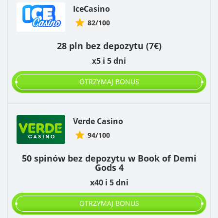
IceCasino
82/100
28 pln bez depozytu (7€)
х5 i 5 dni
OTRZYMAJ BONUS
Verde Casino
94/100
50 spinów bez depozytu w Book of Demi
Gods 4
x40 i 5 dni
OTRZYMAJ BONUS