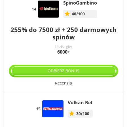
SpinoGambino
14
40/100
255% do 7500 zł + 250 darmowych
spinów
Liczba gier
6000+
ODBIERZ BONUS
Recenzja
Vulkan Bet
15
30/100