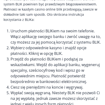
system BLIK powinien być prawdziwym błogosławieństwem.
Płatności w każdym casino online blik przebiegają zawsze w
dokładnie taki sam sposób. Oto skrócona instrukcja
korzystania z BLIKa:
Uruchom płatności BLIKiem na swoim telefonie.
Włącz aplikację swojego banku i zwróć uwagę na to,
czy możesz za jej pomocą korzystać z systemu BLIK.
Wybierz odpowiednie kasyno i znajdź opcje
płatności. Kliknij w opcję BLIK.
Przejdź do płatności BLIKiem i podążaj za
wskazówkami. Wejdź do aplikacji banku, wygeneruj
specjalny, sześciocyfrowy kod i wpisz go w
odpowiednim miejscu. Płatność potwierdź
bezpośrednio w bankowości elektronicznej.
Ciesz się pieniędzmi na koncie i wygrywaj.
Wypłać swoją wygraną. Niestety BLIK nie pozwoli Ci
na jej wypłatę, jednak zawsze możesz skorzystać z
jednej z wielu innych form płatności.