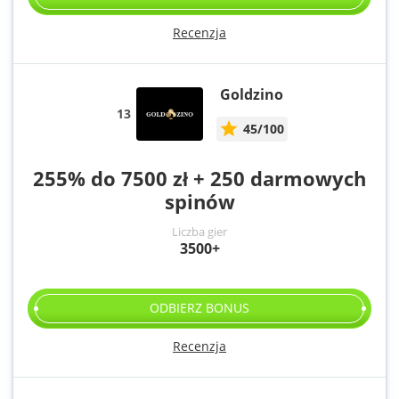
Recenzja
Goldzino
13
45/100
255% do 7500 zł + 250 darmowych
spinów
Liczba gier
3500+
ODBIERZ BONUS
Recenzja