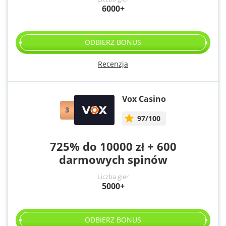
6000+
ODBIERZ BONUS
Recenzja
Vox Casino
3
97/100
725% do 10000 zł + 600
darmowych spinów
Liczba gier
5000+
ODBIERZ BONUS