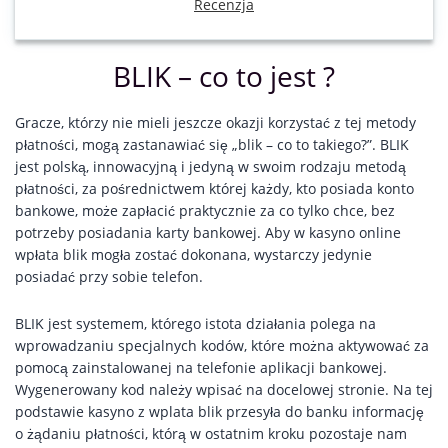
Recenzja
BLIK – co to jest ?
Gracze, którzy nie mieli jeszcze okazji korzystać z tej metody
płatności, mogą zastanawiać się „blik – co to takiego?”. BLIK
jest polską, innowacyjną i jedyną w swoim rodzaju metodą
płatności, za pośrednictwem której każdy, kto posiada konto
bankowe, może zapłacić praktycznie za co tylko chce, bez
potrzeby posiadania karty bankowej. Aby w kasyno online
wpłata blik mogła zostać dokonana, wystarczy jedynie
posiadać przy sobie telefon.
BLIK jest systemem, którego istota działania polega na
wprowadzaniu specjalnych kodów, które można aktywować za
pomocą zainstalowanej na telefonie aplikacji bankowej.
Wygenerowany kod należy wpisać na docelowej stronie. Na tej
podstawie kasyno z wplata blik przesyła do banku informację
o żądaniu płatności, którą w ostatnim kroku pozostaje nam