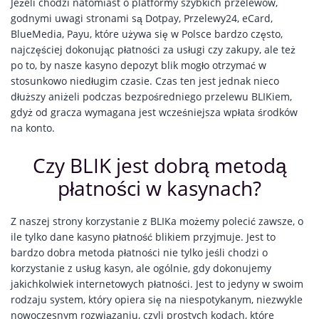
Jeżeli chodzi natomiast o platformy szybkich przelewów,
godnymi uwagi stronami są Dotpay, Przelewy24, eCard,
BlueMedia, Payu, które używa się w Polsce bardzo często,
najczęściej dokonując płatności za usługi czy zakupy, ale też
po to, by nasze kasyno depozyt blik mogło otrzymać w
stosunkowo niedługim czasie. Czas ten jest jednak nieco
dłuższy aniżeli podczas bezpośredniego przelewu BLIKiem,
gdyż od gracza wymagana jest wcześniejsza wpłata środków
na konto.
Czy BLIK jest dobrą metodą
płatności w kasynach?
Z naszej strony korzystanie z BLIKa możemy polecić zawsze, o
ile tylko dane kasyno płatność blikiem przyjmuje. Jest to
bardzo dobra metoda płatności nie tylko jeśli chodzi o
korzystanie z usług kasyn, ale ogólnie, gdy dokonujemy
jakichkolwiek internetowych płatności. Jest to jedyny w swoim
rodzaju system, który opiera się na niespotykanym, niezwykle
nowoczesnym rozwiązaniu, czyli prostych kodach, które