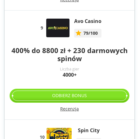
Avo Casino
9
79/100
400% do 8800 zł + 230 darmowych
spinów
Liczba gier
4000+
ODBIERZ BONUS
Recenzja
Spin City
10