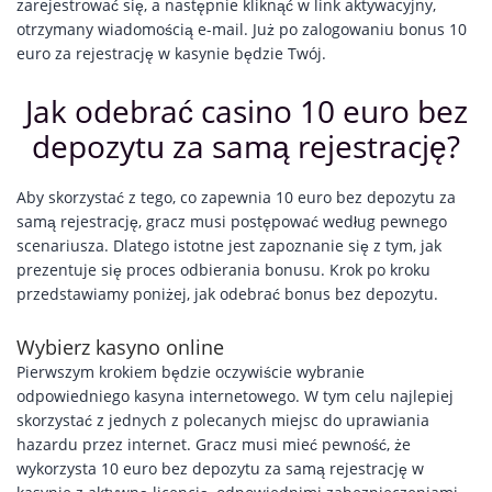
zarejestrować się, a następnie kliknąć w link aktywacyjny,
otrzymany wiadomością e-mail. Już po zalogowaniu bonus 10
euro za rejestrację w kasynie będzie Twój.
Jak odebrać
casino 10 euro bez
depozytu za samą rejestrację
?
Aby skorzystać z tego, co zapewnia 10 euro bez depozytu za
samą rejestrację, gracz musi postępować według pewnego
scenariusza. Dlatego istotne jest zapoznanie się z tym, jak
prezentuje się proces odbierania bonusu. Krok po kroku
przedstawiamy poniżej, jak odebrać bonus bez depozytu.
Wybierz kasyno online
Pierwszym krokiem będzie oczywiście wybranie
odpowiedniego kasyna internetowego. W tym celu najlepiej
skorzystać z jednych z polecanych miejsc do uprawiania
hazardu przez internet. Gracz musi mieć pewność, że
wykorzysta 10 euro bez depozytu za samą rejestrację w