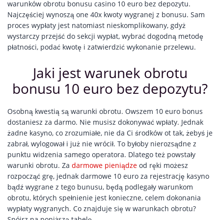
warunków obrotu bonusu casino 10 euro bez depozytu.
Najczęściej wynoszą one 40x kwoty wygranej z bonusu. Sam
proces wypłaty jest natomiast nieskomplikowany, gdyż
wystarczy przejść do sekcji wypłat, wybrać dogodną metodę
płatności, podać kwotę i zatwierdzić wykonanie przelewu.
Jaki jest warunek obrotu
bonusu 10 euro bez depozytu?
Osobną kwestią są warunki obrotu. Owszem 10 euro bonus
dostaniesz za darmo. Nie musisz dokonywać wpłaty. Jednak
żadne kasyno, co zrozumiałe, nie da Ci środków ot tak, żebyś je
zabrał, wylogował i już nie wrócił. To byłoby nierozsądne z
punktu widzenia samego operatora. Dlatego też powstały
warunki obrotu. Za
darmowe pieniądze
od ręki możesz
rozpocząć grę, jednak darmowe 10 euro za rejestrację kasyno
bądź wygrane z tego bunusu, będą podlegały warunkom
obrotu, których spełnienie jest konieczne, celem dokonania
wypłaty wygranych. Co znajduje się w warunkach obrotu?
Spójrz na poniższą tabelę.