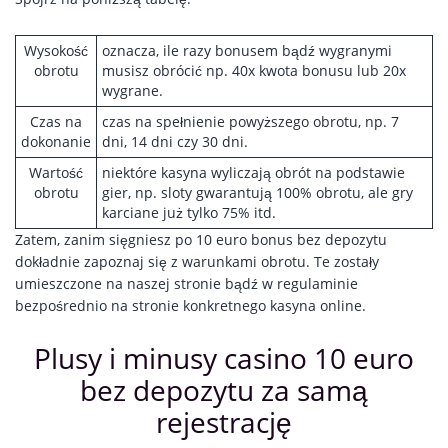
Wysokość
oznacza, ile razy bonusem bądź wygranymi
obrotu
musisz obrócić np. 40x kwota bonusu lub 20x
wygrane.
Czas na
czas na spełnienie powyższego obrotu, np. 7
dokonanie
dni, 14 dni czy 30 dni.
Wartość
niektóre kasyna wyliczają obrót na podstawie
obrotu
gier, np. sloty gwarantują 100% obrotu, ale gry
karciane już tylko 75% itd.
Zatem, zanim sięgniesz po 10 euro bonus bez depozytu
dokładnie zapoznaj się z warunkami obrotu. Te zostały
umieszczone na naszej stronie bądź w regulaminie
bezpośrednio na stronie konkretnego kasyna online.
Plusy i minusy
casino 10 euro
bez depozytu za samą
rejestrację