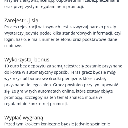
kasynie z aktywną licencją, odpowiednimi zabezpieczeniami
oraz przejrzystym regulaminem promocji.
Zarejestruj się
Proces rejestracji w kasynach jest zazwyczaj bardzo prosty.
Wystarczy jedynie podać kilka standardowych informacji, czyli
login, hasło, e-mail, numer telefonu oraz podstawowe dane
osobowe.
Wykorzystaj bonus
10 euro bez depozytu za samą rejestrację zostanie przyznane
do konta w automatyczny sposób. Teraz gracz będzie mógł
wykorzystać bonusowe środki pieniężne, które zostały
przyznane do jego salda. Gracz powinien przy tym upewnić
się, że gra w tych automatach online, które zostały objęte
promocją. Szczegóły na ten temat znaleźć można w
regulaminie konkretnej promocji.
Wypłać wygraną
Przed tym krokiem konieczne będzie jedynie spełnienie