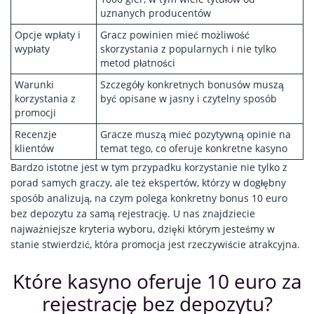
uznanych producentów
Opcje wpłaty i
Gracz powinien mieć możliwość
wypłaty
skorzystania z popularnych i nie tylko
metod płatności
Warunki
Szczegóły konkretnych bonusów muszą
korzystania z
być opisane w jasny i czytelny sposób
promocji
Recenzje
Gracze muszą mieć pozytywną opinie na
klientów
temat tego, co oferuje konkretne kasyno
Bardzo istotne jest w tym przypadku korzystanie nie tylko z
porad samych graczy, ale też ekspertów, którzy w dogłębny
sposób analizują, na czym polega konkretny bonus 10 euro
bez depozytu za samą rejestrację. U nas znajdziecie
najważniejsze kryteria wyboru, dzięki którym jesteśmy w
stanie stwierdzić, która promocja jest rzeczywiście atrakcyjna.
Które kasyno oferuje 10 euro za
rejestrację bez depozytu?