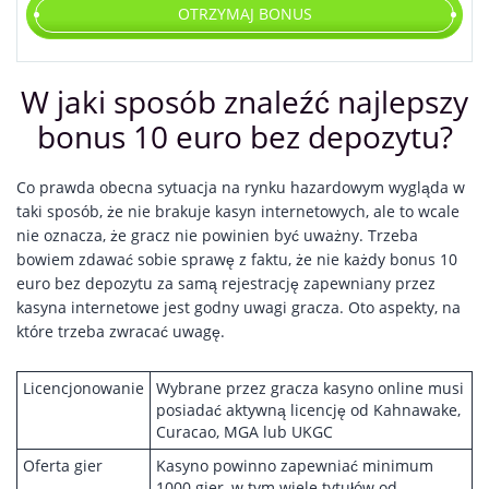
OTRZYMAJ BONUS
W jaki sposób znaleźć najlepszy
bonus 10 euro bez depozytu?
Co prawda obecna sytuacja na rynku hazardowym wygląda w
taki sposób, że nie brakuje kasyn internetowych, ale to wcale
nie oznacza, że gracz nie powinien być uważny. Trzeba
bowiem zdawać sobie sprawę z faktu, że nie każdy bonus 10
euro bez depozytu za samą rejestrację zapewniany przez
kasyna internetowe jest godny uwagi gracza. Oto aspekty, na
które trzeba zwracać uwagę.
Licencjonowanie
Wybrane przez gracza kasyno online musi
posiadać aktywną licencję od Kahnawake,
Curacao, MGA lub UKGC
Oferta gier
Kasyno powinno zapewniać minimum
1000 gier, w tym wiele tytułów od