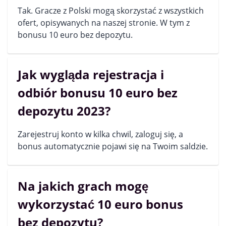
Tak. Gracze z Polski mogą skorzystać z wszystkich
ofert, opisywanych na naszej stronie. W tym z
bonusu 10 euro bez depozytu.
Jak wygląda rejestracja i
odbiór bonusu 10 euro bez
depozytu 2023?
Zarejestruj konto w kilka chwil, zaloguj się, a
bonus automatycznie pojawi się na Twoim saldzie.
Na jakich grach mogę
wykorzystać 10 euro bonus
bez depozytu?