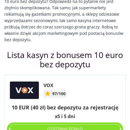
10 euro bez depozytu? Odpowiedź na to pytanie nie jest
zbytnio skomplikowana. Tak samo, jak supermarkety
reklamują się gazetkami promocyjnymi, a sklepy odzieżowe
wyprzedażami sezonowymi, tak samo kasyna internetowe
próbują dotrzeć do coraz szerszego grona graczy. Robią to
właśnie dzięki akcjom marketingowym pod postacią bonusów
bez depozytu.
Lista kasyn z bonusem 10 euro
bez depozytu
VOX
97/100
10 EUR (40 zł) bez depozytu za rejestrację
x5 i 5 dni
OTRZYMAJ BONUS