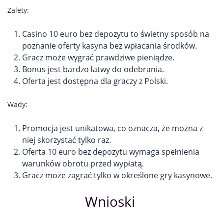
Zalety:
Casino 10 euro bez depozytu to świetny sposób na
poznanie oferty kasyna bez wpłacania środków.
Gracz może wygrać prawdziwe pieniądze.
Bonus jest bardzo łatwy do odebrania.
Oferta jest dostępna dla graczy z Polski.
Wady:
Promocja jest unikatowa, co oznacza, że można z
niej skorzystać tylko raz.
Oferta 10 euro bez depozytu wymaga spełnienia
warunków obrotu przed wypłatą.
Gracz może zagrać tylko w określone gry kasynowe.
Wnioski