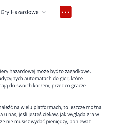
Gry Hazardowe
riery hazardowej może być to zagadkowe.
radycyjnych automatach do gier, które
ają do swoich korzeni, przez co gracze
aleźć na wielu platformach, to jeszcze można
u nas, jeśli jesteś ciekaw, jak wygląda gra w
 że nie musisz wydać pieniędzy, ponieważ