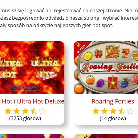
e musisz się logować ani rejestrować na naszej stronie. Ni
esz bezpośrednio odwiedzić naszą stronę i wybrać interesu
ły sposób na odkrycie najlepszych gier hot spot.
Gorący
GRAJ ZA DARMO
GRAJ ZA DARMO
 Hot i Ultra Hot Deluxe
Roaring Forties
(3253 glosow)
(14 glosow)