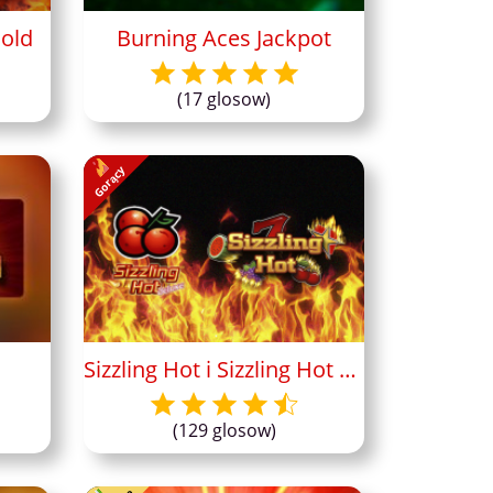
Gold
Burning Aces Jackpot
(17 glosow)
Gorący
GRAJ ZA DARMO
Sizzling Hot i Sizzling Hot Deluxe
(129 glosow)