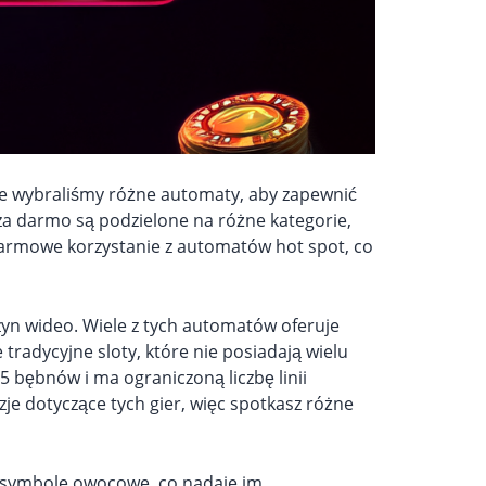
nie wybraliśmy różne automaty, aby zapewnić
za darmo są podzielone na różne kategorie,
 darmowe korzystanie z automatów hot spot, co
zyn wideo. Wiele z tych automatów oferuje
 tradycyjne sloty, które nie posiadają wielu
 bębnów i ma ograniczoną liczbę linii
e dotyczące tych gier, więc spotkasz różne
e symbole owocowe, co nadaje im