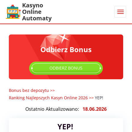
Kasyno
Online
Automaty
Odbierz Bonus
ODBIERZ BONUS
Bonus bez depozytu
>>
Ranking Najlepszych Kasyn Online 2026
>>
YEP!
Ostatnio Aktualizowano:
18.06.2026
YEP!