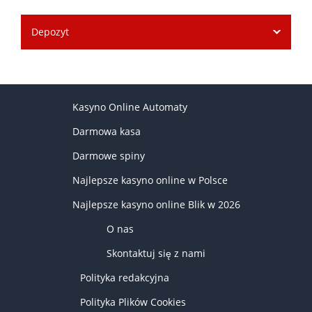
Depozyt
Kasyno Online Automaty
Darmowa kasa
Darmowe spiny
Najlepsze kasyno online w Polsce
Najlepsze kasyno online Blik w 2026
O nas
Skontaktuj się z nami
Polityka redakcyjna
Polityka Plików Cookies