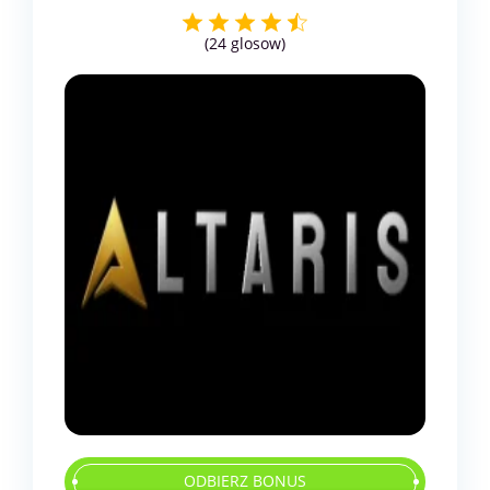
(
24
glosow)
ODBIERZ BONUS