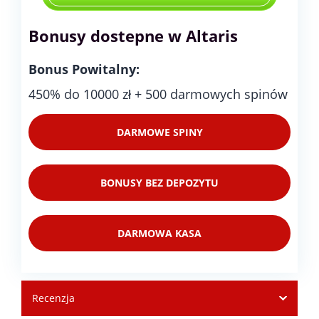
Bonusy dostepne w Altaris
Bonus Powitalny:
450% do 10000 zł + 500 darmowych spinów
DARMOWE SPINY
BONUSY BEZ DEPOZYTU
DARMOWA KASA
Recenzja