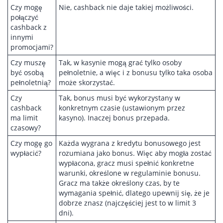
Czy mogę
Nie, cashback nie daje takiej możliwości.
połączyć
cashback z
innymi
promocjami?
Czy muszę
Tak, w kasynie mogą grać tylko osoby
być osobą
pełnoletnie, a więc i z bonusu tylko taka osoba
pełnoletnią?
może skorzystać.
Czy
Tak, bonus musi być wykorzystany w
cashback
konkretnym czasie (ustawionym przez
ma limit
kasyno). Inaczej bonus przepada.
czasowy?
Czy mogę go
Każda wygrana z kredytu bonusowego jest
wypłacić?
rozumiana jako bonus. Więc aby mogła zostać
wypłacona, gracz musi spełnić konkretne
warunki, określone w regulaminie bonusu.
Gracz ma także określony czas, by te
wymagania spełnić, dlatego upewnij się, że je
dobrze znasz (najczęściej jest to w limit 3
dni).