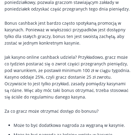
poniedziałkowy, pozwala graczom stawiającym zakłady w
poniedziałek odzyskać część przegranych tego dnia pieniędzy.
Bonus cashback jest bardzo często spotykaną promocją w
kasynach. Ponieważ w większości przypadków jest dostępny
tylko dla stałych graczy, bonus ten jest swoistą zachętą, aby
zostać w jednym konkretnym kasynie.
Jak kasyno online cashback udziela? Przykładowo, gracz może
co tydzień postarać się o zwrot części przegranych pieniędzy,
pod warunkiem, że postawił minimum 100 zł w ciągu tygodnia.
Kasyno oddaje 25%, czyli gracz dostanie 25 zł zwrotu.
Oczywiście to jest tylko przykład, zasady pomiędzy kasynami
są różne. Więc aby móc taki bonus otrzymać, trzeba stosować
się ściśle do regulaminu danego kasyna.
Za co gracz może otrzymać dostęp do bonusu?
Może to być dodatkowa nagroda za wygraną w kasynie.
Może to być nagroda za kolejną wpłatę w kasynie.