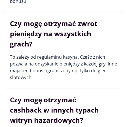
bonusu.
Czy mogę otrzymać zwrot
pieniędzy na wszystkich
grach?
To zależy od regulaminu kasyna. Część z nich
pozwala na odzyskanie pieniędzy z każdej gry, inne
mają ten bonus ograniczony np. tylko do gier
slotowych.
Czy mogę otrzymać
cashback w innych typach
witryn hazardowych?