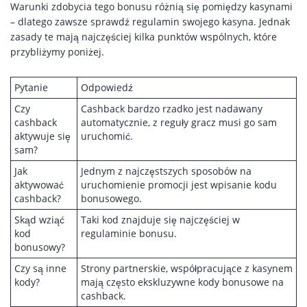
Warunki zdobycia tego bonusu różnią się pomiędzy kasynami
– dlatego zawsze sprawdź regulamin swojego kasyna. Jednak
zasady te mają najczęściej kilka punktów wspólnych, które
przybliżymy poniżej.
Pytanie
Odpowiedź
Czy
Cashback bardzo rzadko jest nadawany
cashback
automatycznie, z reguły gracz musi go sam
aktywuje się
uruchomić.
sam?
Jak
Jednym z najczęstszych sposobów na
aktywować
uruchomienie promocji jest wpisanie kodu
cashback?
bonusowego.
Skąd wziąć
Taki kod znajduje się najczęściej w
kod
regulaminie bonusu.
bonusowy?
Czy są inne
Strony partnerskie, współpracujące z kasynem
kody?
mają często ekskluzywne kody bonusowe na
cashback.