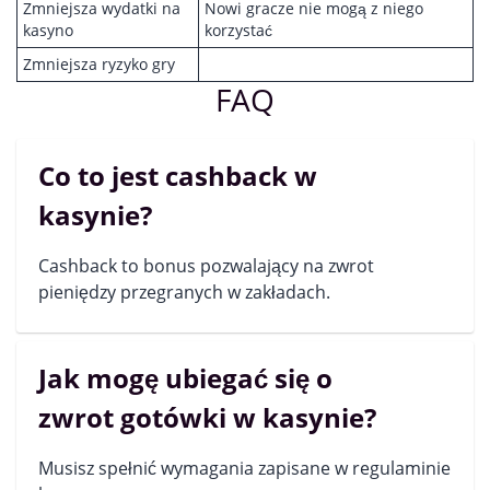
Zmniejsza wydatki na
Nowi gracze nie mogą z niego
kasyno
korzystać
Zmniejsza ryzyko gry
FAQ
Co to jest cashback w
kasynie?
Cashback to bonus pozwalający na zwrot
pieniędzy przegranych w zakładach.
Jak mogę ubiegać się o
zwrot gotówki w kasynie?
Musisz spełnić wymagania zapisane w regulaminie