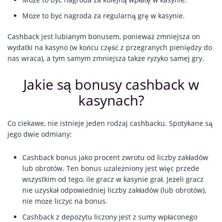
Może to być nagroda za regularną grę w kasynie.
Cashback jest lubianym bonusem, ponieważ zmniejsza on
wydatki na kasyno (w końcu część z przegranych pieniędzy do
nas wraca), a tym samym zmniejsza także ryzyko samej gry.
Jakie są bonusy cashback w
kasynach?
Co ciekawe, nie istnieje jeden rodzaj cashbacku. Spotykane są
jego dwie odmiany:
Cashback bonus jako procent zwrotu od liczby zakładów
lub obrotów. Ten bonus uzależniony jest więc przede
wszystkim od tego, ile gracz w kasynie grał. Jeżeli gracz
nie uzyskał odpowiedniej liczby zakładów (lub obrotów),
nie może liczyć na bonus.
Cashback z depozytu liczony jest z sumy wpłaconego