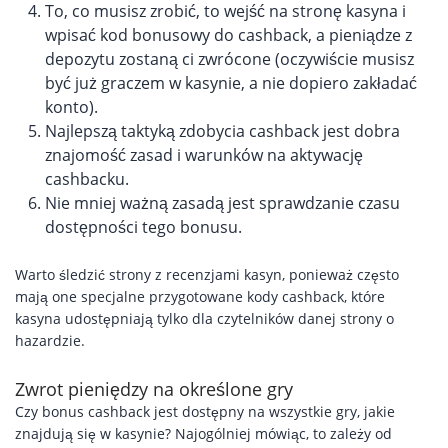
To, co musisz zrobić, to wejść na stronę kasyna i
wpisać kod bonusowy do cashback, a pieniądze z
depozytu zostaną ci zwrócone (oczywiście musisz
być już graczem w kasynie, a nie dopiero zakładać
konto).
Najlepszą taktyką zdobycia cashback jest dobra
znajomość zasad i warunków na aktywację
cashbacku.
Nie mniej ważną zasadą jest sprawdzanie czasu
dostępności tego bonusu.
Warto śledzić strony z recenzjami kasyn, ponieważ często
mają one specjalne przygotowane kody cashback, które
kasyna udostępniają tylko dla czytelników danej strony o
hazardzie.
Zwrot pieniędzy na określone gry
Czy bonus cashback jest dostępny na wszystkie gry, jakie
znajdują się w kasynie? Najogólniej mówiąc, to zależy od