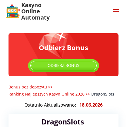
Kasyno
Online
Automaty
Odbierz Bonus
ODBIERZ BONUS
Bonus bez depozytu
>>
Ranking Najlepszych Kasyn Online 2026
>>
DragonSlots
Ostatnio Aktualizowano:
18.06.2026
DragonSlots