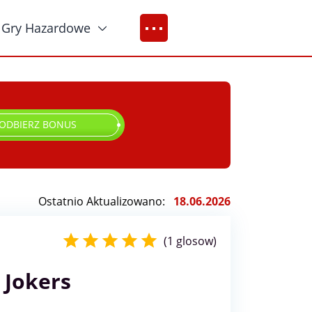
Gry Hazardowe
ODBIERZ BONUS
Ostatnio Aktualizowano:
18.06.2026
(
1
glosow)
 Jokers