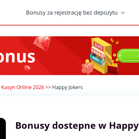
Bonusy za rejestrację bez depozytu
onus
 Kasyn Online 2026
>>
Happy Jokers
Bonusy dostepne w Happy