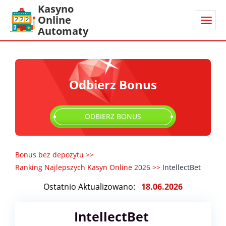
Kasyno
Online
Automaty
Odbierz Bonus
ODBIERZ BONUS
Bonus bez depozytu
>>
Ranking Najlepszych Kasyn Online 2026
>>
IntellectBet
Ostatnio Aktualizowano:
18.06.2026
IntellectBet