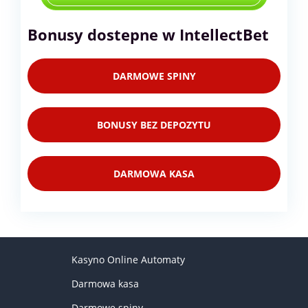
Bonusy dostepne w IntellectBet
DARMOWE SPINY
BONUSY BEZ DEPOZYTU
DARMOWA KASA
Kasyno Online Automaty
Darmowa kasa
Darmowe spiny