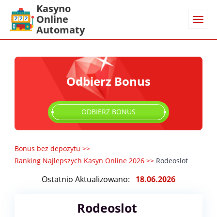
Kasyno
Online
Automaty
Odbierz Bonus
ODBIERZ BONUS
Bonus bez depozytu
>>
Ranking Najlepszych Kasyn Online 2026
>>
Rodeoslot
Ostatnio Aktualizowano:
18.06.2026
Rodeoslot