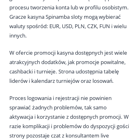
procesu tworzenia konta lub w profilu osobistym.
Gracze kasyna Spinamba sloty mogą wybierać
waluty spośród: EUR, USD, PLN, CZK, FUN i wielu
innych.
W ofercie promocji kasyna dostępnych jest wiele
atrakcyjnych dodatków, jak promocje powitalne,
cashbacki i turnieje. Strona udostępnia tabelę
liderów i kalendarz turniejów oraz losowań.
Proces logowania i rejestracji nie powinien
sprawiać żadnych problemów, tak samo
aktywacja i korzystanie z dostępnych promocji. W
razie komplikacji i problemów do dyspozycji gości
strony pozostaje czat z konsultantem live