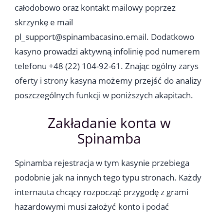
całodobowo oraz kontakt mailowy poprzez
skrzynkę e mail
pl_support@spinambacasino.email
. Dodatkowo
kasyno prowadzi aktywną infolinię pod numerem
telefonu +48 (22) 104-92-61. Znając ogólny zarys
oferty i strony kasyna możemy przejść do analizy
poszczególnych funkcji w poniższych akapitach.
Zakładanie konta w
Spinamba
Spinamba rejestracja w tym kasynie przebiega
podobnie jak na innych tego typu stronach. Każdy
internauta chcący rozpocząć przygodę z grami
hazardowymi musi założyć konto i podać