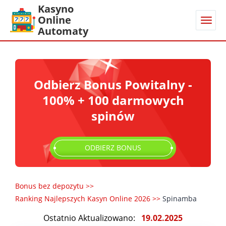
Kasyno
Online
Automaty
Odbierz Bonus Powitalny -
100% + 100 darmowych
spinów
ODBIERZ BONUS
Bonus bez depozytu
>>
Ranking Najlepszych Kasyn Online 2026
>>
Spinamba
Ostatnio Aktualizowano:
19.02.2025