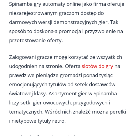
Spinamba gry automaty online jako firma oferuje
niezarejestrowanym graczom dostęp do
darmowych wersji demonstracyjnych gier. Taki
sposób to doskonała promocja i przyzwolenie na
przetestowanie oferty.
Zalogowani gracze mogę korzytać ze wszyatkich
udogodnien na stronie. Oferta
slotów do gry
na
prawdziwe pieniądze gromadzi ponad tysiąc
emocjonujących tytułów od setek dostawców
światowej klasy. Asortyment gier w Spinamba
liczy setki gier owocowych, przygodowych i
tematycznych. Wśród nich znaleźć można perełki
i nietypowe tytuły retro.