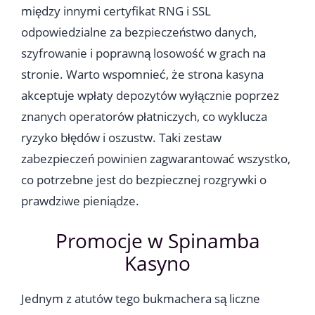
między innymi certyfikat RNG i SSL
odpowiedzialne za bezpieczeństwo danych,
szyfrowanie i poprawną losowość w grach na
stronie. Warto wspomnieć, że strona kasyna
akceptuje wpłaty depozytów wyłącznie poprzez
znanych operatorów płatniczych, co wyklucza
ryzyko błędów i oszustw. Taki zestaw
zabezpieczeń powinien zagwarantować wszystko,
co potrzebne jest do bezpiecznej rozgrywki o
prawdziwe pieniądze.
Promocje w Spinamba
Kasyno
Jednym z atutów tego bukmachera są liczne