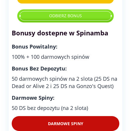
ODBIERZ BONUS
Bonusy dostepne w Spinamba
Bonus Powitalny:
100% + 100 darmowych spinów
Bonus Bez Depozytu:
50 darmowych spinów na 2 slota (25 DS na
Dead or Alive 2 i 25 DS na Gonzo's Quest)
Darmowe Spiny:
50 DS bez depozytu (na 2 slota)
DARMOWE SPINY