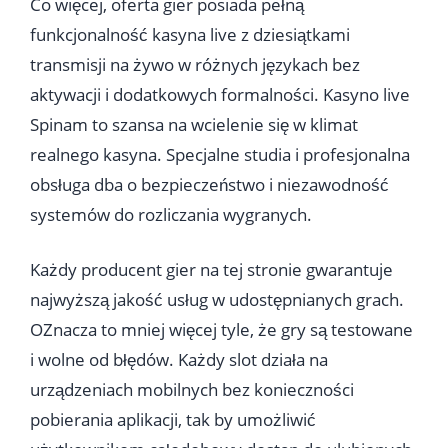
Co więcej, oferta gier posiada pełną
funkcjonalność kasyna live z dziesiątkami
transmisji na żywo w różnych językach bez
aktywacji i dodatkowych formalności. Kasyno live
Spinam to szansa na wcielenie się w klimat
realnego kasyna. Specjalne studia i profesjonalna
obsługa dba o bezpieczeństwo i niezawodność
systemów do rozliczania wygranych.
Każdy producent gier na tej stronie gwarantuje
najwyższą jakość usług w udostępnianych grach.
OZnacza to mniej więcej tyle, że gry są testowane
i wolne od błędów. Każdy slot działa na
urządzeniach mobilnych bez konieczności
pobierania aplikacji, tak by umożliwić