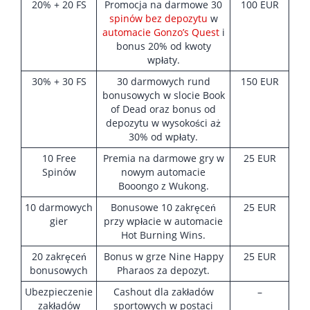
20% + 20 FS
Promocja na darmowe 30
100 EUR
spinów bez depozytu
w
automacie Gonzo’s Quest
i
bonus 20% od kwoty
wpłaty.
30% + 30 FS
30 darmowych rund
150 EUR
bonusowych w slocie Book
of Dead oraz bonus od
depozytu w wysokości aż
30% od wpłaty.
10 Free
Premia na darmowe gry w
25 EUR
Spinów
nowym automacie
Booongo z Wukong.
10 darmowych
Bonusowe 10 zakręceń
25 EUR
gier
przy wpłacie w automacie
Hot Burning Wins.
20 zakręceń
Bonus w grze Nine Happy
25 EUR
bonusowych
Pharaos za depozyt.
Ubezpieczenie
Cashout dla zakładów
–
zakładów
sportowych w postaci