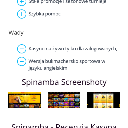
Stałe promocje i sezonowe turnieje
Szybka pomoc
Wady
Kasyno na żywo tylko dla zalogowanych,
Wersja bukmachersko sportowa w
języku angielskim
Spinamba Screenshoty
Spinamba - Recenzja Kasyna