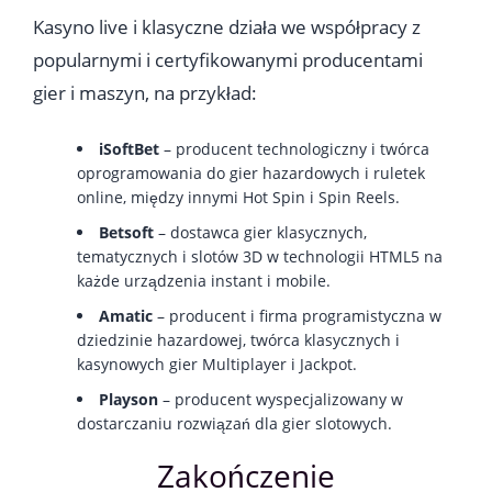
Kasyno live i klasyczne działa we współpracy z
popularnymi i certyfikowanymi producentami
gier i maszyn, na przykład:
iSoftBet
–
producent technologiczny i twórca
oprogramowania do gier hazardowych i ruletek
online, między innymi Hot Spin i Spin Reels.
Betsoft
–
dostawca gier klasycznych,
tematycznych i slotów 3D w technologii HTML5 na
każde urządzenia instant i mobile.
Amatic
–
producent i firma programistyczna w
dziedzinie hazardowej, twórca klasycznych i
kasynowych gier Multiplayer i Jackpot.
Playson
–
producent wyspecjalizowany w
dostarczaniu rozwiązań dla gier slotowych.
Zakończenie