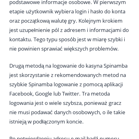
podstawowe informacje osobowe. W pierwszym
etapie użytkownik wybiera login i hasło do konta
oraz początkową walutę gry. Kolejnym krokiem
jest uzupełnienie pól z adresem i informacjami do
kontaktu. Tego typu sposób jest w miarę szybki i
nie powinien sprawiać większych problemów.
Drugą metodą na logowanie do kasyna Spinamba
jest skorzystanie z rekomendowanych metod na
szybkie Spinamba logowanie z pomocą aplikacji
Facebook, Google lub Twitter. Tra metoda
logowania jest o wiele szybsza, ponieważ gracz
nie musi podawać danych osobowych, o ile takie
istnieją w podłączonym koncie.
Po potwierdzeniu adresu e mail bądź numeru