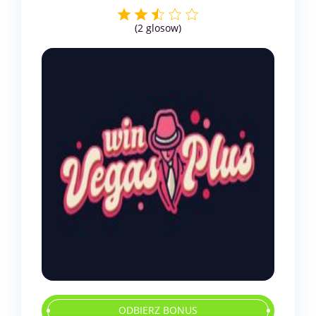
(
2
glosow)
ODBIERZ BONUS