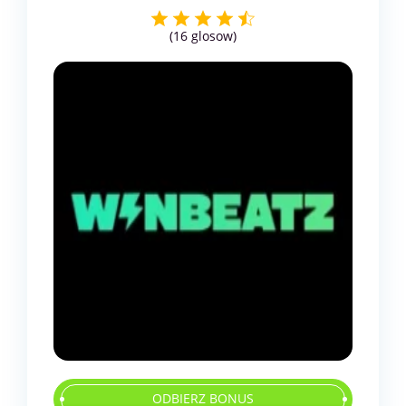
(
16
glosow)
ODBIERZ BONUS