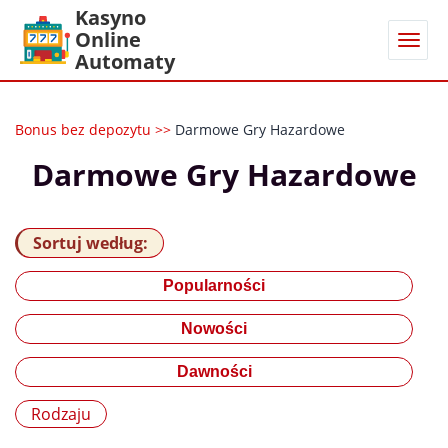
Kasyno
Online
Automaty
Bonus bez depozytu
>>
Darmowe Gry Hazardowe
Darmowe Gry Hazardowe
Sortuj według:
Popularności
Nowości
Dawności
Rodzaju