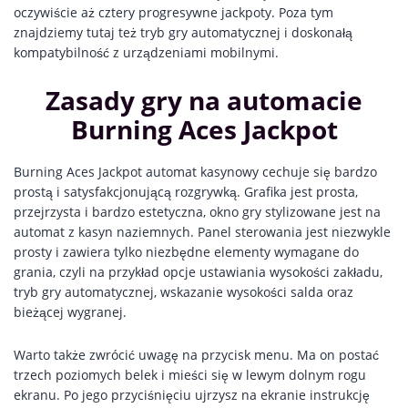
oczywiście aż cztery progresywne jackpoty. Poza tym
znajdziemy tutaj też tryb gry automatycznej i doskonałą
kompatybilność z urządzeniami mobilnymi.
Zasady gry na automacie
Burning Aces Jackpot
Burning Aces Jackpot automat kasynowy cechuje się bardzo
prostą i satysfakcjonującą rozgrywką. Grafika jest prosta,
przejrzysta i bardzo estetyczna, okno gry stylizowane jest na
automat z kasyn naziemnych. Panel sterowania jest niezwykle
prosty i zawiera tylko niezbędne elementy wymagane do
grania, czyli na przykład opcje ustawiania wysokości zakładu,
tryb gry automatycznej, wskazanie wysokości salda oraz
bieżącej wygranej.
Warto także zwrócić uwagę na przycisk menu. Ma on postać
trzech poziomych belek i mieści się w lewym dolnym rogu
ekranu. Po jego przyciśnięciu ujrzysz na ekranie instrukcję