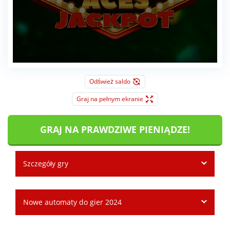
Odśwież saldo
Graj na pełnym ekranie
GRAJ NA PRAWDZIWE PIENIĄDZE!
Szczegóły gry
Nowe automaty do gier 2024