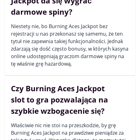
Jackpot da się wygrać
darmowe spiny?
Niestety nie, bo Burning Aces Jackpot bez
rejestracji u nas przekonasz się samemu, że ten
tytuł nie zapewnia takiej funkcjonalności. Jednak
zdarzają się dość często bonusy, w których kasyna
online udostępniają graczom darmowe spiny na
tę właśnie grę hazardową.
Czy Burning Aces Jackpot
slot to gra pozwalająca na
szybkie wzbogacenie się?
Właściwie nic nie stoi na przeszkodzie, by grę
Burning Aces Jackpot na prawdziwe pieniądze za