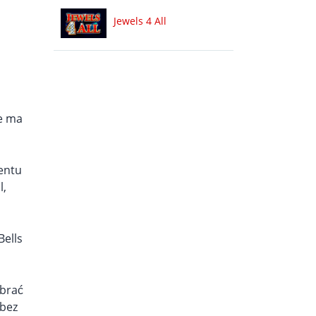
Jewels 4 All
ie ma
entu
l,
Bells
abrać
 bez