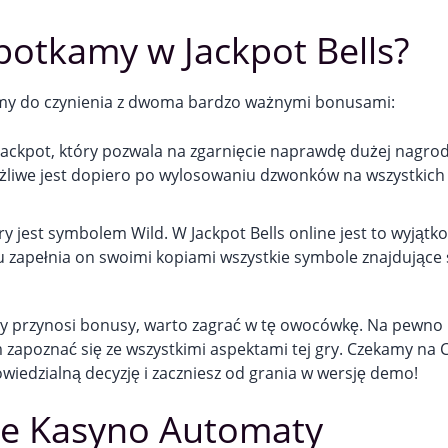
potkamy w Jackpot Bells?
amy do czynienia z dwoma bardzo ważnymi bonusami:
jackpot, który pozwala na zgarnięcie naprawdę dużej nagrod
liwe jest dopiero po wylosowaniu dzwonków na wszystkich
 jest symbolem Wild. W Jackpot Bells online jest to wyjątk
 zapełnia on swoimi kopiami wszystkie symbole znajdujące 
y przynosi bonusy, warto zagrać w tę owocówkę. Na pewno
zapoznać się ze wszystkimi aspektami tej gry. Czekamy na C
wiedzialną decyzję i zaczniesz od grania w wersję demo!
ie Kasyno Automaty