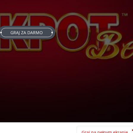
GRAJ ZA DARMO
Graj na pełnym ekranie