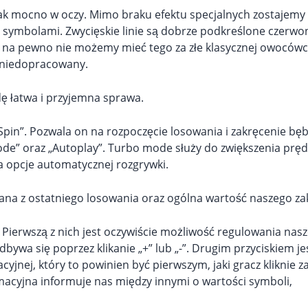
zi tak mocno w oczy. Mimo braku efektu specjalnych zostajemy
symbolami. Zwycięskie linie są dobrze podkreślone czerwo
e na pewno nie możemy mieć tego za złe klasycznej owocówc
t niedopracowany.
dę łatwa i przyjemna sprawa.
Spin”. Pozwala on na rozpoczęcie losowania i zakręcenie bę
de” oraz „Autoplay”. Turbo mode służy do zwiększenia pręd
a opcje automatycznej rozgrywki.
na z ostatniego losowania oraz ogólna wartość naszego za
 Pierwszą z nich jest oczywiście możliwość regulowania nas
bywa się poprzez klikanie „+” lub „-”. Drugim przyciskiem je
yjnej, który to powinien być pierwszym, jaki gracz kliknie z
rmacyjna informuje nas między innymi o wartości symboli,