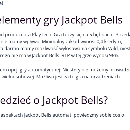
e!
lementy gry Jackpot Bells
d producenta PlayTech. Gra toczy się na 5 bębnach i 3 rzęda
ty nie mamy wpływu. Minimalny zakład wynosi 0,4 kredytu,
 za darmo mamy możliwość wylosowania symbolu Wild, nies
rego nie ma w Jackpot Bells. RTP w tej grze wynosi 96%.
iem opcji gry automatycznej. Niestety nie możemy prowadzi
 wieloosobowej. Możliwa jest za to gra na urządzeniach
edzieć o Jackpot Bells?
h aspektach Jackpot Bells automat, powiedzmy sobie coś o