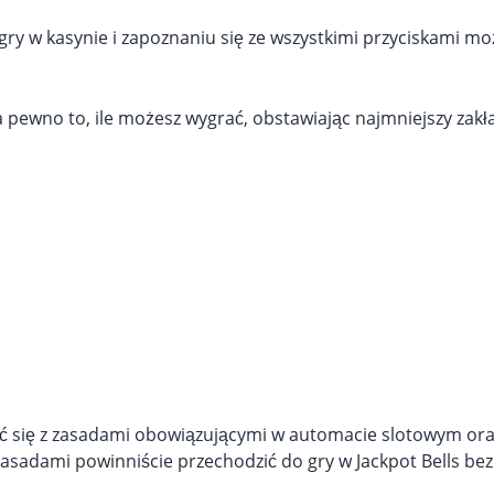
 gry w kasynie i zapoznaniu się ze wszystkimi przyciskami m
a pewno to, ile możesz wygrać, obstawiając najmniejszy zakł
ać się z zasadami obowiązującymi w automacie slotowym or
zasadami powinniście przechodzić do gry w Jackpot Bells bez