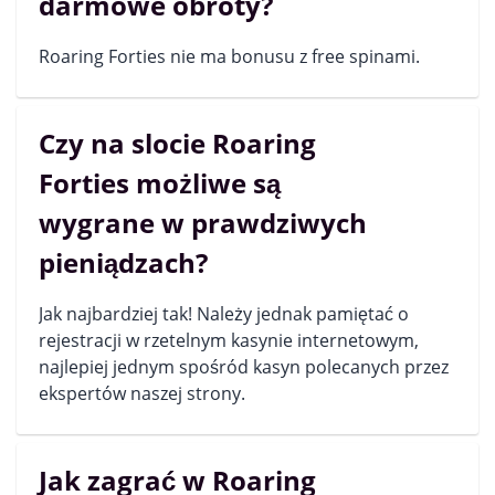
darmowe obroty?
Roaring Forties nie ma bonusu z free spinami.
Czy na slocie Roaring
Forties możliwe są
wygrane w prawdziwych
pieniądzach?
Jak najbardziej tak! Należy jednak pamiętać o
rejestracji w rzetelnym kasynie internetowym,
najlepiej jednym spośród kasyn polecanych przez
ekspertów naszej strony.
Jak zagrać w Roaring