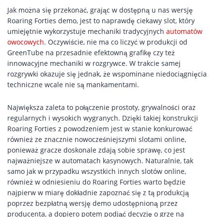
Jak można się przekonać, grając w dostępną u nas wersję
Roaring Forties demo, jest to naprawdę ciekawy slot, który
umiejętnie wykorzystuje mechaniki tradycyjnych
automatów
owocowych
. Oczywiście, nie ma co liczyć w produkcji od
GreenTube na przesadnie efektowną grafikę czy też
innowacyjne mechaniki w rozgrywce. W trakcie samej
rozgrywki okazuje się jednak, że wspominane niedociągnięcia
techniczne wcale nie są mankamentami.
Największa zaleta to połączenie prostoty, grywalności oraz
regularnych i wysokich wygranych. Dzięki takiej konstrukcji
Roaring Forties z powodzeniem jest w stanie konkurować
również ze znacznie nowocześniejszymi slotami online,
ponieważ gracze doskonale zdają sobie sprawę, co jest
najważniejsze w automatach kasynowych. Naturalnie, tak
samo jak w przypadku wszystkich innych slotów online,
również w odniesieniu do Roaring Forties warto będzie
najpierw w miarę dokładnie zapoznać się z tą produkcją
poprzez bezpłatną wersję demo udostępnioną przez
producenta, a dopiero potem podjąć decyzję o grze na