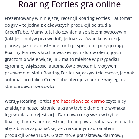
Roaring Forties gra online
Prezentowany w niniejszej recenzji Roaring Forties – automat
do gry – to jedna z ciekawszych produkcji od studia
GreenTube. Mamy tutaj do czynienia ze slotem owocowym
(taki jest motyw przewodni), jednak zarówno konstrukcja
planszy, jak i też dostępne funkcje specjalne pozycjonują
Roaring Forties wśród nowoczesnych slotów oferujących
graczom o wiele więcej, niż ma to miejsce w przypadku
ogromnej większości automatów z owocami. Motywem
przewodnim slotu Roaring Forties są oczywiście owoce, jednak
automat produkcji GreenTube oferuje znacznie więcej, niż
standardowa owocówka.
Wersję Roaring Forties
gra hazardowa za darmo
czytelnicy
znajdą na naszej stronie, a gra w trybie demo nie wymaga
logowania ani rejestracji. Darmowa rozgrywka w trybie
Roaring Forties bez rejestracji to niepowtarzalna szansa na to,
aby z bliska zapoznać się ze znakomitym automatem
produkcji GreenTube. Gracz może potraktować darmową