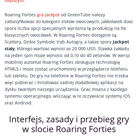
depozytu
.
Roaring Forties
gra jackpot
od GreenTube należy
zaklasyfikować do kategorii slotów owocowych, jakkolwiek dość
spora liczba opcji specjalnych wyróżnia tę produkcję na tle
klasycznych owocówek. W Roaring Forties dostępne są
Scattery, Dzikie Symbole, tryb Autogry, a także spory
Jackpot
stały
, którego wartość wynosi aż 20 000 USD. Stawka zakładu
na jeden spin może wynosić od 0,10 do 40 żetonów. W wersji
mobilnej automat Roaring Forties obsługuje technologię
HTML5 i może zostać uruchomiony w przeglądarce telefonu
lub tabletu. Do gry na telefonie w Roaring Forties nie trzeba
więc pobierać i instalować żadnej dodatkowej aplikacji na
dysku twardym naszego urządzenia. Grać można z każdego
systemu operacyjnego, wliczając w to oczywiście systemy iOS
oraz Android.
Interfejs, zasady i przebieg gry
w slocie Roaring Forties