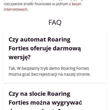
rzeczywiste środki finansowe w jednym z
kasyn
internetowych
.
FAQ
Czy automat Roaring
Forties oferuje darmową
wersję?
Tak. W bezpłatny tryb demo Roaring Forties
można grać bez rejestracji na naszej stronie.
Czy na slocie Roaring
Forties można wygrywać