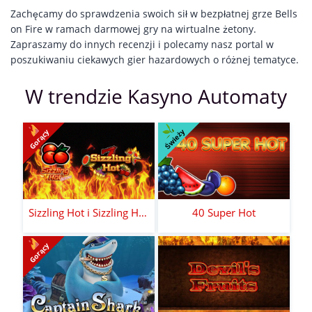
Zachęcamy do sprawdzenia swoich sił w bezpłatnej grze Bells
on Fire w ramach darmowej gry na wirtualne żetony.
Zapraszamy do innych recenzji i polecamy nasz portal w
poszukiwaniu ciekawych gier hazardowych o różnej tematyce.
W trendzie Kasyno Automaty
Świeży
Gorący
Sizzling Hot i Sizzling Hot Deluxe
40 Super Hot
Gorący