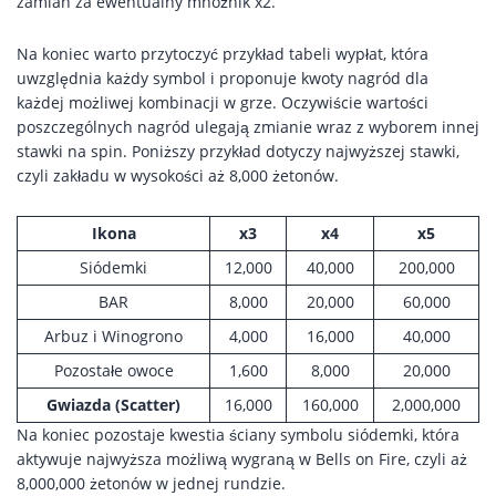
zamian za ewentualny mnożnik x2.
Na koniec warto przytoczyć przykład tabeli wypłat, która
uwzględnia każdy symbol i proponuje kwoty nagród dla
każdej możliwej kombinacji w grze. Oczywiście wartości
poszczególnych nagród ulegają zmianie wraz z wyborem innej
stawki na spin. Poniższy przykład dotyczy najwyższej stawki,
czyli zakładu w wysokości aż 8,000 żetonów.
Ikona
x3
x4
x5
Siódemki
12,000
40,000
200,000
BAR
8,000
20,000
60,000
Arbuz i Winogrono
4,000
16,000
40,000
Pozostałe owoce
1,600
8,000
20,000
Gwiazda (Scatter)
16,000
160,000
2,000,000
Na koniec pozostaje kwestia ściany symbolu siódemki, która
aktywuje najwyższa możliwą wygraną w Bells on Fire, czyli aż
8,000,000 żetonów w jednej rundzie.