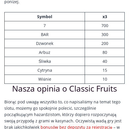
poniżej.
Symbol
x3
7
700
BAR
300
Dzwonek
200
Arbuz
80
Śliwka
40
Cytryna
15
Wiśnie
10
Nasza opinia o Classic Fruits
Biorąc pod uwagę wszystko to, co napisaliśmy na temat tego
slotu, możemy go spokojnie polecić, szczególnie
początkującym hazardzistom, którzy dopiero rozpoczynają
swoją przygodę z grami w kasynach. Oczywistą wadą gry jest
brak jakichkolwiek
bonusów bez depozytu za rejestrację
– w