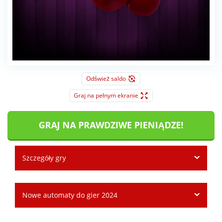
Odśwież saldo
Graj na pełnym ekranie
GRAJ NA PRAWDZIWE PIENIĄDZE!
Szczegóły gry
Nowe automaty do gier 2024