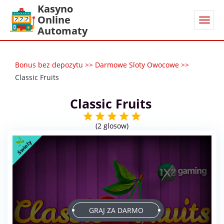
Kasyno
Online
Automaty
Bonus bez depozytu
>>
Darmowe Sloty Owocowe
>>
Classic Fruits
Classic Fruits
(
2
glosow)
Świeży
GRAJ ZA DARMO