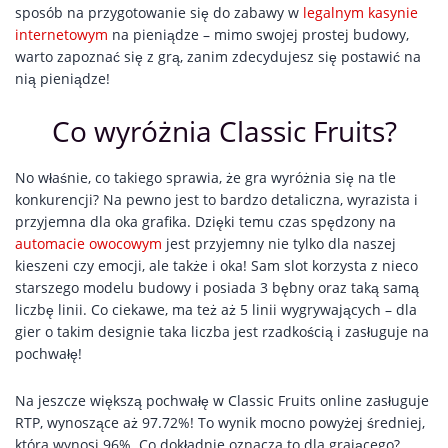
sposób na przygotowanie się do zabawy w
legalnym kasynie
internetowym
na pieniądze – mimo swojej prostej budowy,
warto zapoznać się z grą, zanim zdecydujesz się postawić na
nią pieniądze!
Co wyróżnia Classic Fruits?
No właśnie, co takiego sprawia, że gra wyróżnia się na tle
konkurencji? Na pewno jest to bardzo detaliczna, wyrazista i
przyjemna dla oka grafika. Dzięki temu czas spędzony na
automacie owocowym
jest przyjemny nie tylko dla naszej
kieszeni czy emocji, ale także i oka! Sam slot korzysta z nieco
starszego modelu budowy i posiada 3 bębny oraz taką samą
liczbę linii. Co ciekawe, ma też aż 5 linii wygrywających – dla
gier o takim designie taka liczba jest rzadkością i zasługuje na
pochwałę!
Na jeszcze większą pochwałę w Classic Fruits online zasługuje
RTP, wynoszące aż 97.72%! To wynik mocno powyżej średniej,
która wynosi 96%. Co dokładnie oznacza to dla grającego?