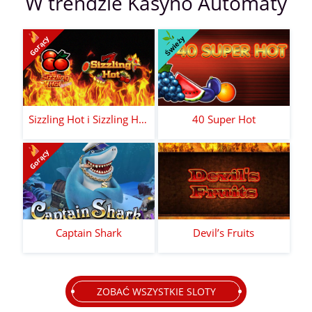
W trendzie Kasyno Automaty
Świeży
Gorący
Sizzling Hot i Sizzling Hot Deluxe
40 Super Hot
Gorący
Captain Shark
Devil’s Fruits
ZOBAĆ WSZYSTKIE SLOTY