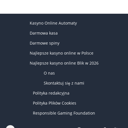
Kasyno Online Automaty
Darmowa kasa
Darmowe spiny
Najlepsze kasyno online w Polsce
Najlepsze kasyno online Blik w 2026
O nas
Skontaktuj się z nami
Polityka redakcyjna
Polityka Plików Cookies
Responsible Gaming Foundation