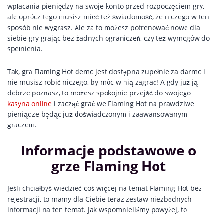
wpłacania pieniędzy na swoje konto przed rozpoczęciem gry,
ale oprócz tego musisz mieć też świadomość, że niczego w ten
sposób nie wygrasz. Ale za to możesz potrenować nowe dla
siebie gry grając bez żadnych ograniczeń, czy też wymogów do
spełnienia.
Tak, gra Flaming Hot demo jest dostępna zupełnie za darmo i
nie musisz robić niczego, by móc w nią zagrać! A gdy już ją
dobrze poznasz, to możesz spokojnie przejść do swojego
kasyna online
i zacząć grać we Flaming Hot na prawdziwe
pieniądze będąc już doświadczonym i zaawansowanym
graczem.
Informacje podstawowe o
grze Flaming Hot
Jeśli chciałbyś wiedzieć coś więcej na temat Flaming Hot bez
rejestracji, to mamy dla Ciebie teraz zestaw niezbędnych
informacji na ten temat. Jak wspomnieliśmy powyżej, to