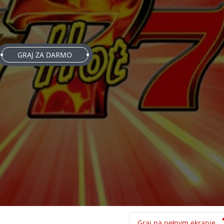
GRAJ ZA DARMO
Graj na pełnym ekranie