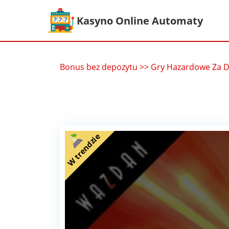
Kasyno Online Automaty
Bonus bez depozytu
>>
Gry Hazardowe Za 
W trendzie