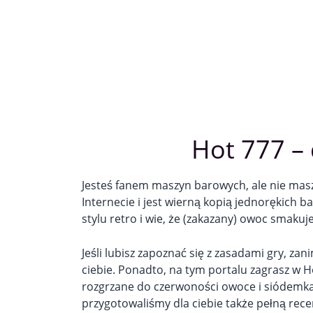
Hot 777 –
Jesteś fanem maszyn barowych, ale nie mas
Internecie i jest wierną kopią jednorękich b
stylu retro i wie, że (zakazany) owoc smakuje
Jeśli lubisz zapoznać się z zasadami gry, zan
ciebie. Ponadto, na tym portalu zagrasz w H
rozgrzane do czerwoności owoce i siódemk
przygotowaliśmy dla ciebie także pełną rece