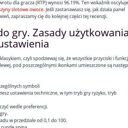
wrotu dla gracza (RTP) wynosi 96.19%. Ten wskaźnik oscyluje
zyny slotowe owoce
. Jeśli zastanawiasz się, jak działa panel
ień, zapraszamy cię do kolejnej części tej recenzji.
o gry. Zasady użytkowania
ustawienia
lasykiem, czyli spodziewaj się, że wszystkie przyciski i funkc
od lewej, pod poszczególnymi ikonkami umieszczone są nastę
czególnych symboli
ziesz ustawienia techniczne, w tym tryb gry ryzyko, tryb
czyć wedle preferencji.
gry.
ładu w przedziale od 0,1 do 100.
ą rundę spina.