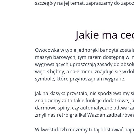
szczegóły na jej temat, zapraszamy do zapoz
Jakie ma c
Owocówka w typie jednoręki bandyta została
maszyn barowych, tym razem dostępną w Inter
wygrywających upraszczają zasady do abs
więc 3 bębny, a całe menu znajduje się w d
symbole, które przynoszą nam wygrane.
Jak na klasyka przystało, nie spodziewajmy 
Znajdziemy za to takie funkcje dodatkowe, j
darmowe spiny, czy automatyczne odtwarzanie
zmyli nas retro grafika! Wazdan zadbał równi
W kwestii liczb możemy tutaj obstawiać naj