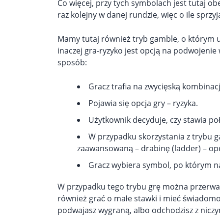
Co więcej, przy tych symbolach jest tutaj o
raz kolejny w danej rundzie, więc o ile sprzyj
Mamy tutaj również tryb gamble, o którym 
inaczej gra-ryzyko jest opcją na podwojenie
sposób:
Gracz trafia na zwycięską kombinacj
Pojawia się opcja gry – ryzyka.
Użytkownik decyduje, czy stawia po
W przypadku skorzystania z trybu 
zaawansowaną – drabinę (ladder) – op
Gracz wybiera symbol, po którym n
W przypadku tego trybu grę można przerwa
również grać o małe stawki i mieć świadomo
podwajasz wygraną, albo odchodzisz z nicz