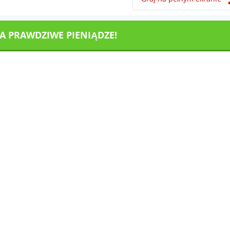
A PRAWDZIWE PIENIĄDZE!