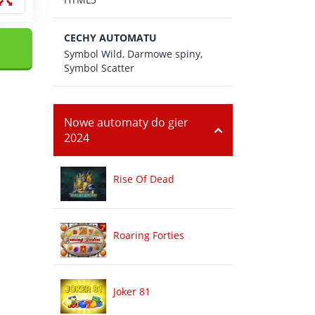
CECHY AUTOMATU
Symbol Wild, Darmowe spiny,
Symbol Scatter
Nowe automaty do gier
2024
Rise Of Dead
Roaring Forties
Joker 81