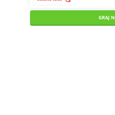
GRAJ N