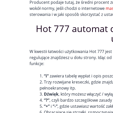
Producent podaje tutaj, że średni procent z
wokół normy, jeśli chodzi o internetowe
mas
sterowania i w jaki sposób skorzystać z ustaw
Hot 777 automat d
W kwestii łatwości użytkowania Hot 777 jest k
regulujące znajdziesz u dołu strony. Idąc 
funkcje:
“i”
zawiera tabelę wypłat i opis posz
Trzy rozwijane kreseczki, gdzie znajd
pełnoekranowy itp.
Dźwięk
, który możesz włączyć / wyłą
“?”
, czyli bardzo szczegółowe zasady 
“+”
i
“-”
, gdzie ustawiasz wartość zak
Obracające się strzałki, rozpoczynaj