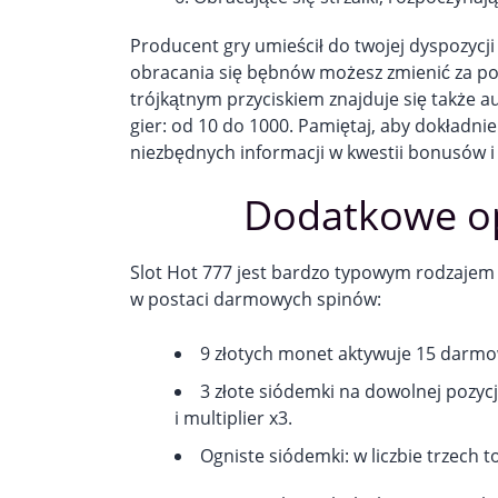
Producent gry umieścił do twojej dyspozycj
obracania się bębnów możesz zmienić za po
trójkątnym przyciskiem znajduje się także 
gier: od 10 do 1000. Pamiętaj, aby dokładnie
niezbędnych informacji w kwestii bonusów i 
Dodatkowe op
Slot Hot 777 jest bardzo typowym rodzajem
w postaci darmowych spinów:
9 złotych monet aktywuje 15 darmo
3 złote siódemki na dowolnej pozycj
i multiplier x3.
Ogniste siódemki: w liczbie trzech