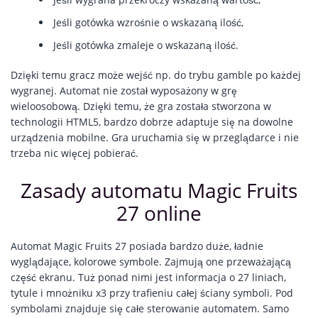
Jeśli gotówka wzrośnie o wskazaną ilość,
Jeśli gotówka zmaleje o wskazaną ilość.
Dzięki temu gracz może wejść np. do trybu gamble po każdej
wygranej. Automat nie został wyposażony w grę
wieloosobową. Dzięki temu, że gra została stworzona w
technologii HTML5, bardzo dobrze adaptuje się na dowolne
urządzenia mobilne. Gra uruchamia się w przeglądarce i nie
trzeba nic więcej pobierać.
Zasady automatu Magic Fruits
27 online
Automat Magic Fruits 27 posiada bardzo duże, ładnie
wyglądające, kolorowe symbole. Zajmują one przeważającą
część ekranu. Tuż ponad nimi jest informacja o 27 liniach,
tytule i mnożniku x3 przy trafieniu całej ściany symboli. Pod
symbolami znajduje się całe sterowanie automatem. Samo