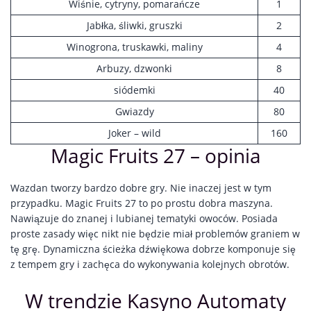
Wiśnie, cytryny, pomarańcze
1
Jabłka, śliwki, gruszki
2
Winogrona, truskawki, maliny
4
Arbuzy, dzwonki
8
siódemki
40
Gwiazdy
80
Joker – wild
160
Magic Fruits 27 – opinia
Wazdan tworzy bardzo dobre gry. Nie inaczej jest w tym
przypadku. Magic Fruits 27 to po prostu dobra maszyna.
Nawiązuje do znanej i lubianej tematyki owoców. Posiada
proste zasady więc nikt nie będzie miał problemów graniem w
tę grę. Dynamiczna ścieżka dźwiękowa dobrze komponuje się
z tempem gry i zachęca do wykonywania kolejnych obrotów.
W trendzie Kasyno Automaty