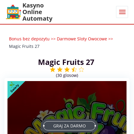
Kasyno
Online
Automaty
Bonus bez depozytu
>>
Darmowe Sloty Owocowe
>>
Magic Fruits 27
Magic Fruits 27
(
30
glosow)
Świeży
GRAJ ZA DARMO