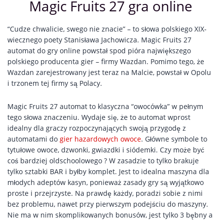
Magic Fruits 27 gra online
“Cudze chwalicie, swego nie znacie” – to słowa polskiego XIX-
wiecznego poety Stanisława Jachowicza. Magic Fruits 27
automat do gry online powstał spod pióra największego
polskiego producenta gier – firmy Wazdan. Pomimo tego, że
Wazdan zarejestrowany jest teraz na Malcie, powstał w Opolu
i trzonem tej firmy są Polacy.
Magic Fruits 27 automat to klasyczna “owocówka” w pełnym
tego słowa znaczeniu. Wydaje się, że to automat wprost
idealny dla graczy rozpoczynających swoją przygodę z
automatami do
gier hazardowych owoce
. Główne symbole to
tytułowe owoce, dzwonki, gwiazdki i siódemki. Czy może być
coś bardziej oldschoolowego ? W zasadzie to tylko brakuje
tylko sztabki BAR i byłby komplet. Jest to idealna maszyna dla
młodych adeptów kasyn, ponieważ zasady gry są wyjątkowo
proste i przejrzyste. Na prawdę każdy, poradzi sobie z nimi
bez problemu, nawet przy pierwszym podejściu do maszyny.
Nie ma w nim skomplikowanych bonusów, jest tylko 3 bębny a