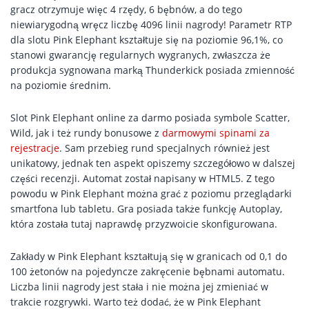
gracz otrzymuje więc 4 rzędy, 6 bębnów, a do tego
niewiarygodną wręcz liczbę 4096 linii nagrody! Parametr RTP
dla slotu Pink Elephant kształtuje się na poziomie 96,1%, co
stanowi gwarancję regularnych wygranych, zwłaszcza że
produkcja sygnowana marką Thunderkick posiada zmienność
na poziomie średnim.
Slot Pink Elephant online za darmo posiada symbole Scatter,
Wild, jak i też rundy bonusowe z
darmowymi spinami za
rejestracje
. Sam przebieg rund specjalnych również jest
unikatowy, jednak ten aspekt opiszemy szczegółowo w dalszej
części recenzji. Automat został napisany w HTML5. Z tego
powodu w Pink Elephant można grać z poziomu przeglądarki
smartfona lub tabletu. Gra posiada także funkcję Autoplay,
która została tutaj naprawdę przyzwoicie skonfigurowana.
Zakłady w Pink Elephant kształtują się w granicach od 0,1 do
100 żetonów na pojedyncze zakręcenie bębnami automatu.
Liczba linii nagrody jest stała i nie można jej zmieniać w
trakcie rozgrywki. Warto też dodać, że w Pink Elephant