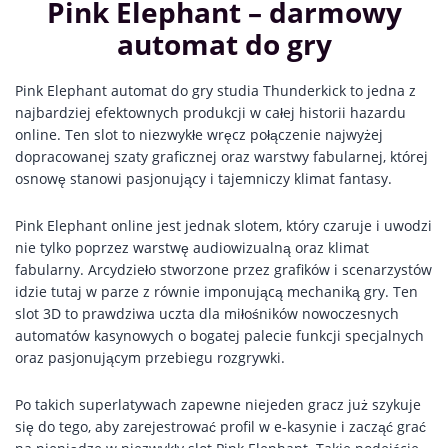
Pink Elephant – darmowy
automat do gry
Pink Elephant automat do gry studia Thunderkick to jedna z
najbardziej efektownych produkcji w całej historii hazardu
online. Ten slot to niezwykłe wręcz połączenie najwyżej
dopracowanej szaty graficznej oraz warstwy fabularnej, której
osnowę stanowi pasjonujący i tajemniczy klimat fantasy.
Pink Elephant online jest jednak slotem, który czaruje i uwodzi
nie tylko poprzez warstwę audiowizualną oraz klimat
fabularny. Arcydzieło stworzone przez grafików i scenarzystów
idzie tutaj w parze z równie imponującą mechaniką gry. Ten
slot 3D to prawdziwa uczta dla miłośników nowoczesnych
automatów kasynowych o bogatej palecie funkcji specjalnych
oraz pasjonującym przebiegu rozgrywki.
Po takich superlatywach zapewne niejeden gracz już szykuje
się do tego, aby zarejestrować profil w e-kasynie i zacząć grać