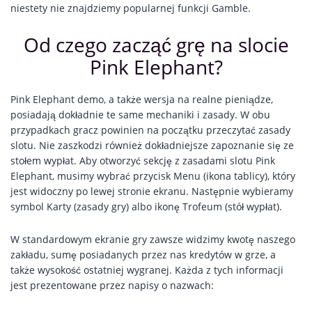
niestety nie znajdziemy popularnej funkcji Gamble.
Od czego zacząć grę na slocie
Pink Elephant?
Pink Elephant demo, a także wersja na realne pieniądze,
posiadają dokładnie te same mechaniki i zasady. W obu
przypadkach gracz powinien na początku przeczytać zasady
slotu. Nie zaszkodzi również dokładniejsze zapoznanie się ze
stołem wypłat. Aby otworzyć sekcję z zasadami slotu Pink
Elephant, musimy wybrać przycisk Menu (ikona tablicy), który
jest widoczny po lewej stronie ekranu. Następnie wybieramy
symbol Karty (zasady gry) albo ikonę Trofeum (stół wypłat).
W standardowym ekranie gry zawsze widzimy kwotę naszego
zakładu, sumę posiadanych przez nas kredytów w grze, a
także wysokość ostatniej wygranej. Każda z tych informacji
jest prezentowane przez napisy o nazwach: