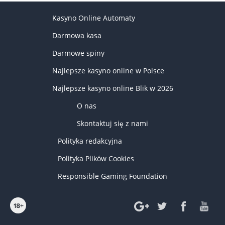
Kasyno Online Automaty
Darmowa kasa
Darmowe spiny
Najlepsze kasyno online w Polsce
Najlepsze kasyno online Blik w 2026
O nas
Skontaktuj się z nami
Polityka redakcyjna
Polityka Plików Cookies
Responsible Gaming Foundation