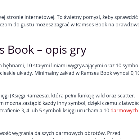
ej stronie internetowej. To świetny pomysł, żeby sprawdzić
raczom do gustu możesz zagrać w Ramses Book na prawdziw
 Book – opis gry
a bębnami, 10 stałymi liniami wygrywającymi oraz 10 symbo
cięskie układy. Minimalny zakład w Ramses Book wynosi 0,1
gi (Księgi Ramzesa), która pełni funkcję wild oraz scatter.
m można zastąpić każdy inny symbol, dzięki czemu z łatwośc
trafienie 3, 4 lub 5 symboli księgi uruchamia 10
darmowych
liwość wygrania dalszych darmowych obrotów. Przed