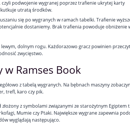
 czyli podwojenie wygranej poprzez trafienie ukrytej karty
skutkuje utratą środków.
szaniu się po wygranych w ramach tabelki. Trafienie wyższ
otencjalnie dostaniemy. Brak trafienia powoduje obniżenie 
 w lewym, dolnym rogu. Każdorazowo gracz powinien przeczy
 odnosić zwycięstwo.
y w Ramses Book
zegółowo z tabelą wygranych. Na bębnach maszyny zobaczy
, trefl, karo czy pik.
złożony z symbolami związanymi ze starożytnym Egiptem t
rkofagi, Mumie czy Ptaki. Największe wygrane zapewnia pod
dów wyglądają następująco.