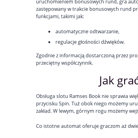
uruchomieniem bonusowych rund, gra autom
zastępowany w trakcie bonusowych rund pr
funkcjami, takimi jak:
automatyczne odtwarzanie,
regulacje głośności dźwięków.
Zgodnie z informacją dostarczoną przez pro
przeciętny współczynnik.
Jak gr
Obsługa slotu Ramses Book nie sprawia w
przycisku Spin. Tuż obok niego możemy ur
zakład. W lewym, górnym rogu możemy wejś
Co istotne automat oferuje graczom aż dwi