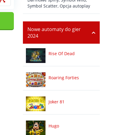
Symbol Scatter, Opcja autoplay
Nowe automaty do gier
2024
Rise Of Dead
Roaring Forties
Joker 81
Hugo