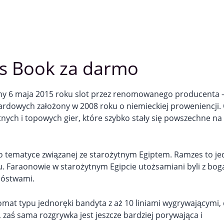
s Book za darmo
y 6 maja 2015 roku slot przez renomowanego producenta 
dowych założony w 2008 roku o niemieckiej proweniencji.
etnych i topowych gier, które szybko stały się powszechne na
o tematyce związanej ze starożytnym Egiptem. Ramzes to je
u. Faraonowie w starożytnym Egipcie utożsamiani byli z bog
bóstwami.
t typu jednoręki bandyta z aż 10 liniami wygrywającymi, 
 zaś sama rozgrywka jest jeszcze bardziej porywająca i