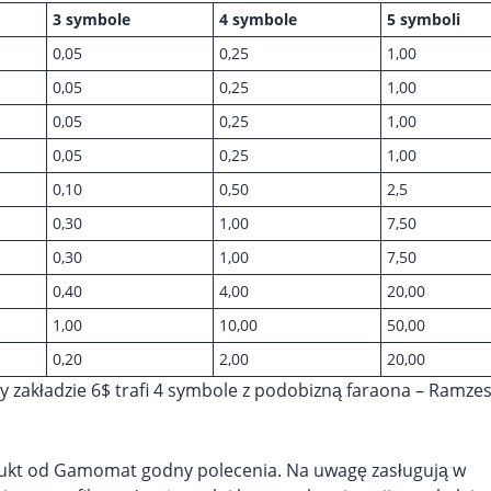
3 symbole
4 symbole
5 symboli
0,05
0,25
1,00
0,05
0,25
1,00
0,05
0,25
1,00
0,05
0,25
1,00
0,10
0,50
2,5
0,30
1,00
7,50
0,30
1,00
7,50
0,40
4,00
20,00
1,00
10,00
50,00
0,20
2,00
20,00
zy zakładzie 6$ trafi 4 symbole z podobizną faraona – Ramze
ukt od Gamomat godny polecenia. Na uwagę zasługują w