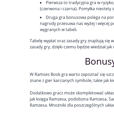
Pierwsza to tradycyjna gra w ryzyko,
(czerwona i czarna). Pomyłka niestety 
Druga gra bonusowa polega na poru
nagrody przesuwa nas wyżej i więcej p
wygranych w tabeli.
Tabelę wypłat oraz zasady gry znajdują się
zasady gry, dzięki czemu będzie wiedział jak
Bonus
W Ramses Book gra warto zapoznać się szc
znane z gier karcianych symbole, takie jak kier
Dodatkowo gracz może skompletować układ 
jak księga Ramzesa, podobizna Ramzesa, Sa
Ramzesa. Mnożniki dla poszczególnych ukła