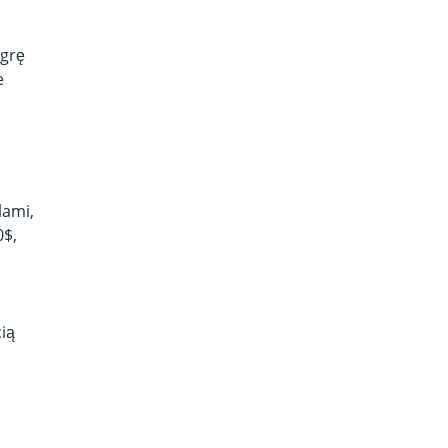
 grę
e
lami,
0$,
ią