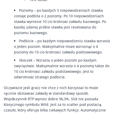
Poziomy – po każdych 5 niepowodzeniach stawka
zostaje podbita o 2 poziomy. Po 10 niepowodzeniach
stawka wyniesie 10 cio krotność zakładu bazowego. Po
każdej udanej próbie stawka jest resetowana do
poziomu bazowego.
Podbicie – po każdym niepowodzeniu stawka wzrasta
o jeden poziom. Maksymalnie może wzrosnąć o 4
poziomy do 10 cio krotności zakładu podstawowego.
Skoczek – Wzrasta o jeden poziom po każdym
zwycięstwie. Maksymalnie wzrasta o 4 poziomy także do
10 cio krotności zakładu podstawowego. Jest to
odwrotność strategii podbicie.
Oczywiście jeśli gracz nie chce z nich korzystać to może
ręcznie obstawiać zakłady w standardowy sposób.
Współczynnik RTP wynosi dobre 96,3%. Slot nie posiada
klasycznego symbolu Wild. Jest za to scatter pod postacią
czaszki, który oferuje kilka ciekawych funkcji. Automatycznie