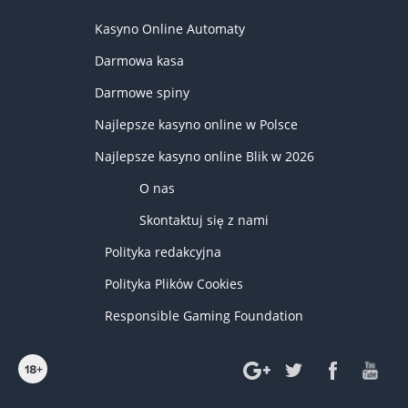
Kasyno Online Automaty
Darmowa kasa
Darmowe spiny
Najlepsze kasyno online w Polsce
Najlepsze kasyno online Blik w 2026
O nas
Skontaktuj się z nami
Polityka redakcyjna
Polityka Plików Cookies
Responsible Gaming Foundation