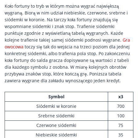
Koło fortuny to tryb w którym można wygrać największą
wygraną. Biorą w nim udział niebieskie, czerwone, srebrne i
siódemki w koronie. Na tarczy koła fortuny znajdują się
wspomniane siódemki i znak stop. Trafienie siódemki
punktuje zgodnie z wyświetlaną tabelą wygranych. Każde
kolejne trafienie takiej samej siódemki podnosi wygrane.
Gra
owocowa
toczy się tak do wejścia na trzeci poziom dla jednej
konkretnej siódemki, albo trafienia pola stop. Po zakończeniu
koła fortuny do salda gracza dopisywane są wartości z tabeli
dla każdego symbolu z osobna. W miarę kolejnych obrotów
przybywa znaków stop, które kończą grę. Poniższa tabela
zawiera wygrane dla zakładu wynoszącego jeden kredyt.
Symbol
x3
Siódemki w koronie
700
Srebrne siódemki
100
Czerwone siódemki
75
Niebieskie siódemki
35