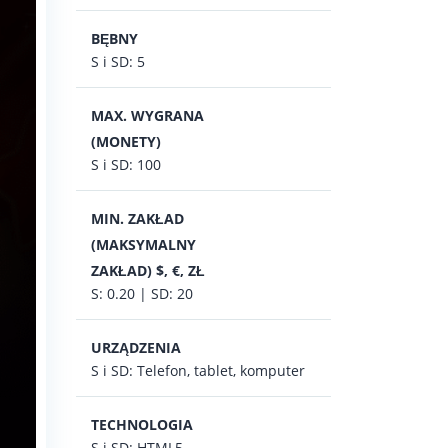
BĘBNY
S i SD: 5
MAX. WYGRANA
(MONETY)
S i SD: 100
MIN. ZAKŁAD
(MAKSYMALNY
ZAKŁAD) $, €, ZŁ
S: 0.20 | SD: 20
URZĄDZENIA
S i SD: Telefon, tablet, komputer
TECHNOLOGIA
S i SD: HTML5