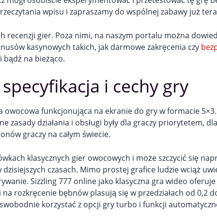
cz mógł osobiście eksperymentować i przetestować tę grę b
zeczytania wpisu i zapraszamy do wspólnej zabawy już tera
h recenzji gier. Poza nimi, na naszym portalu można dowied
nusów kasynowych takich, jak darmowe zakręcenia czy
bezp
i bądź na bieżąco.
 specyfikacja i cechy gry
gra owocowa funkcjonująca na ekranie do gry w formacie 5×3.
ne zasady działania i obsługi były dla graczy priorytetem, dl
ilionów graczy na całym świecie.
zołówkach klasycznych gier owocowych i może szczycić się na
zisiejszych czasach. Mimo prostej grafice ludzie wciąż uwie
rywanie. Sizzling 777 online jako klasyczna gra wideo oferuje
 na rozkręcenie bębnów plasują się w przedziałach od 0,2 d
wobodnie korzystać z opcji gry turbo i funkcji automatyczne