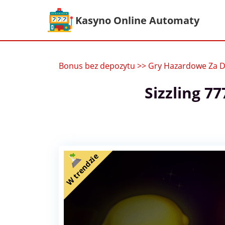
Kasyno Online Automaty
Bonus bez depozytu
>>
Gry Hazardowe Za 
Sizzling 77
W trendzie