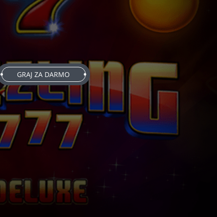
GRAJ ZA DARMO