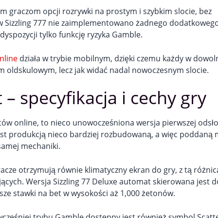
m graczom opcji rozrywki na prostym i szybkim slocie, bez
 w Sizzling 777 nie zaimplementowano żadnego dodatkoweg
dyspozycji tylko funkcję ryzyka Gamble.
nline
działa w trybie mobilnym, dzięki czemu każdy w dowol
m oldskulowym, lecz jak widać nadal nowoczesnym slocie.
t – specyfikacja i cechy gry
w online, to nieco unowocześniona wersja pierwszej odsł
e jest produkcją nieco bardziej rozbudowaną, a więc poddaną
 samej mechaniki.
acze otrzymują równie klimatyczny ekran do gry, z tą różnic
ających. Wersja Sizzling 77 Deluxe automat skierowana jest d
ższe stawki na bet w wysokości aż 1,000 żetonów.
wcześniej trybu Gamble dostępny jest również symbol Scatte