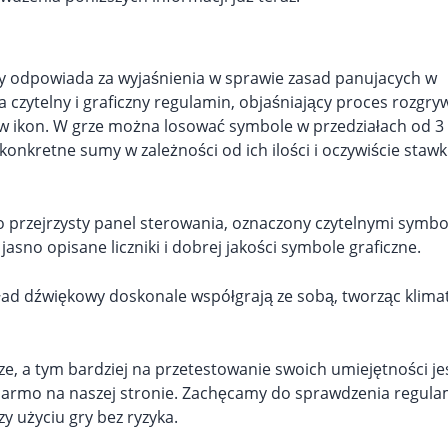
ry odpowiada za wyjaśnienia w sprawie zasad panujacych w
 czytelny i graficzny regulamin, objaśniający proces rozgryw
ów ikon. W grze można losować symbole w przedziałach od 3
 konkretne sumy w zależności od ich ilości i oczywiście stawk
zo przejrzysty panel sterowania, oznaczony czytelnymi symbo
jasno opisane liczniki i dobrej jakości symbole graficzne.
kład dźwiękowy doskonale współgrają ze sobą, tworząc klima
e, a tym bardziej na przetestowanie swoich umiejętności je
darmo na naszej stronie. Zachęcamy do sprawdzenia regula
 użyciu gry bez ryzyka.