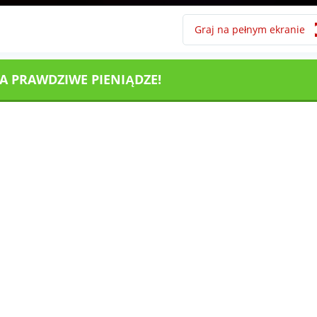
Graj na pełnym ekranie
A PRAWDZIWE PIENIĄDZE!