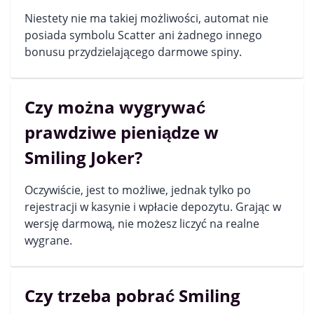
Niestety nie ma takiej możliwości, automat nie
posiada symbolu Scatter ani żadnego innego
bonusu przydzielającego darmowe spiny.
Czy można wygrywać
prawdziwe pieniądze w
Smiling Joker?
Oczywiście, jest to możliwe, jednak tylko po
rejestracji w kasynie i wpłacie depozytu. Grając w
wersję darmową, nie możesz liczyć na realne
wygrane.
Czy trzeba pobrać Smiling