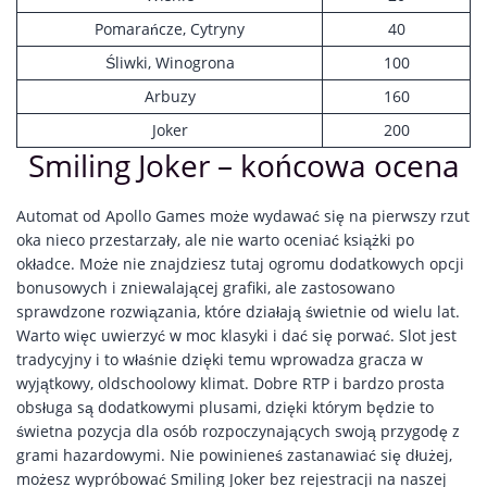
Pomarańcze, Cytryny
40
Śliwki, Winogrona
100
Arbuzy
160
Joker
200
Smiling Joker – końcowa ocena
Automat od Apollo Games może wydawać się na pierwszy rzut
oka nieco przestarzały, ale nie warto oceniać książki po
okładce. Może nie znajdziesz tutaj ogromu dodatkowych opcji
bonusowych i zniewalającej grafiki, ale zastosowano
sprawdzone rozwiązania, które działają świetnie od wielu lat.
Warto więc uwierzyć w moc klasyki i dać się porwać. Slot jest
tradycyjny i to właśnie dzięki temu wprowadza gracza w
wyjątkowy, oldschoolowy klimat. Dobre RTP i bardzo prosta
obsługa są dodatkowymi plusami, dzięki którym będzie to
świetna pozycja dla osób rozpoczynających swoją przygodę z
grami hazardowymi. Nie powinieneś zastanawiać się dłużej,
możesz wypróbować Smiling Joker bez rejestracji na naszej