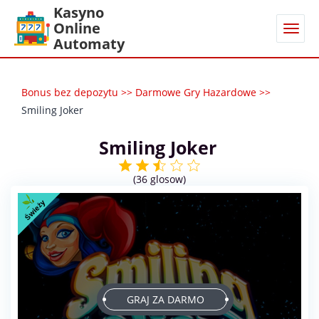
Kasyno
Online
Automaty
Bonus bez depozytu
>>
Darmowe Gry Hazardowe
>>
Smiling Joker
Smiling Joker
(
36
glosow)
Świeży
GRAJ ZA DARMO