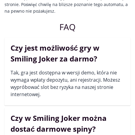
stronie. Poświęć chwilę na bliższe poznanie tego automatu, a
na pewno nie pożałujesz.
FAQ
Czy jest możliwość gry w
Smiling Joker za darmo?
Tak, gra jest dostępna w wersji demo, która nie
wymaga wpłaty depozytu, ani rejestracji. Możesz
wypróbować slot bez ryzyka na naszej stronie
internetowej.
Czy w Smiling Joker można
dostać darmowe spiny?