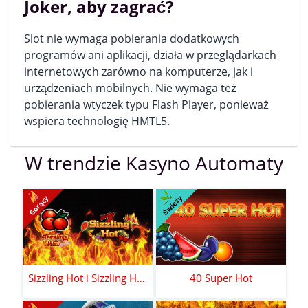
Joker, aby zagrać?
Slot nie wymaga pobierania dodatkowych
programów ani aplikacji, działa w przeglądarkach
internetowych zarówno na komputerze, jak i
urządzeniach mobilnych. Nie wymaga też
pobierania wtyczek typu Flash Player, ponieważ
wspiera technologię HMTL5.
W trendzie Kasyno Automaty
Świeży
Gorący
Sizzling Hot i Sizzling Hot Deluxe
40 Super Hot