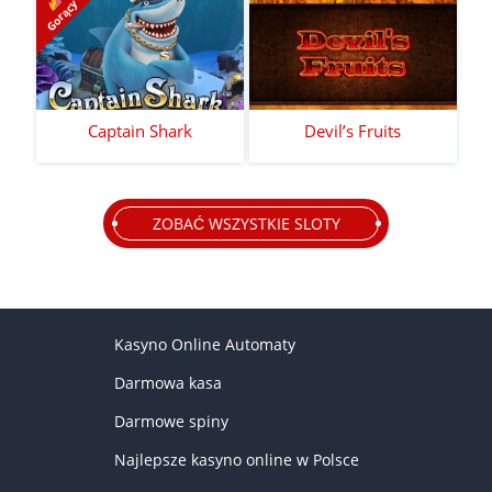
Gorący
Captain Shark
Devil’s Fruits
ZOBAĆ WSZYSTKIE SLOTY
Kasyno Online Automaty
Darmowa kasa
Darmowe spiny
Najlepsze kasyno online w Polsce